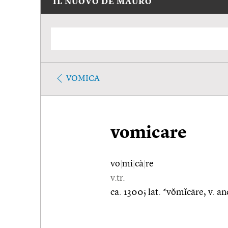
IL NUOVO DE MAURO
VOMICA
vomicare
vo
|
mi
|
cà
|
re
v.tr.
ca. 1300; lat. *vŏmĭcāre, v. a