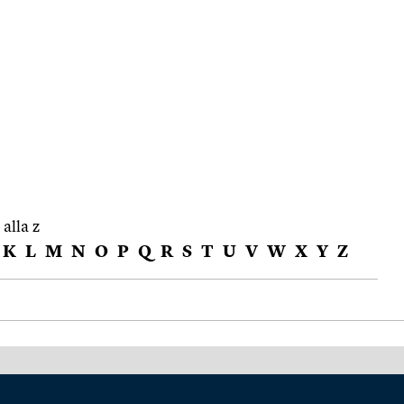
 alla z
K
L
M
N
O
P
Q
R
S
T
U
V
W
X
Y
Z