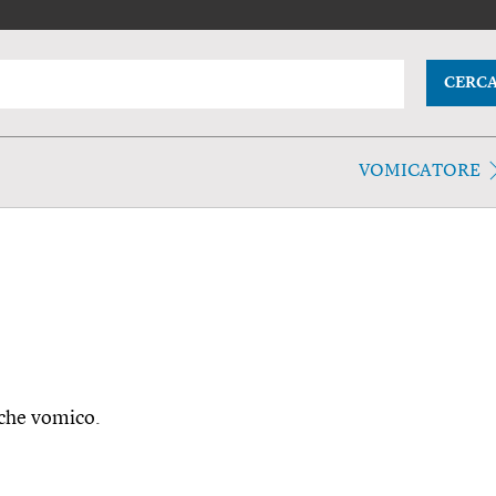
CERC
VOMICATORE
nche vomico.