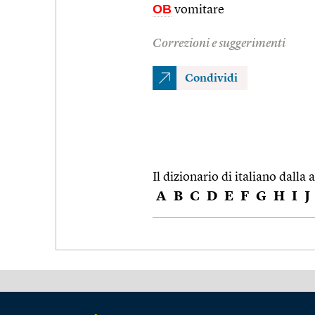
OB
vomitare
Correzioni e suggerimenti
Condividi
Il dizionario di italiano dalla a
A
B
C
D
E
F
G
H
I
J