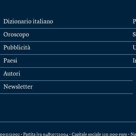
Dizionario italiano
P
Oroscopo
S
Pubblicità
U
Paesi
I
Autori
Newsletter
e 04003131002 • Partita iva 04850721004 • Capitale sociale 120.000 euro •
No