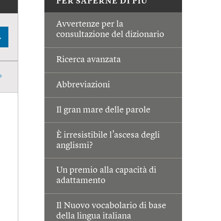
PER SAPERNE DI PIÙ
Avvertenze per la
consultazione del dizionario
A
Ricerca avanzata
Abbreviazioni
Il gran mare delle parole
È irresistibile l’ascesa degli
anglismi?
Un premio alla capacità di
adattamento
Il Nuovo vocabolario di base
della lingua italiana