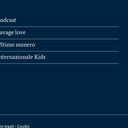
odcast
avage love
ltimo numero
nternazionale Kids
te legali
•
Cookie