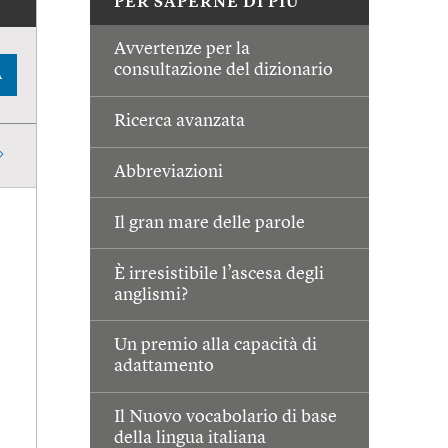
PER SAPERNE DI PIÙ
Avvertenze per la
consultazione del dizionario
A
Ricerca avanzata
Abbreviazioni
Il gran mare delle parole
È irresistibile l’ascesa degli
anglismi?
Un premio alla capacità di
adattamento
Il Nuovo vocabolario di base
della lingua italiana