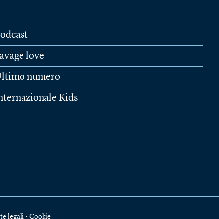
odcast
avage love
ltimo numero
nternazionale Kids
te legali
•
Cookie