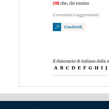
OB
che, chi vomita
Correzioni e suggerimenti
Condividi
Il dizionario di italiano dalla a
A
B
C
D
E
F
G
H
I
J