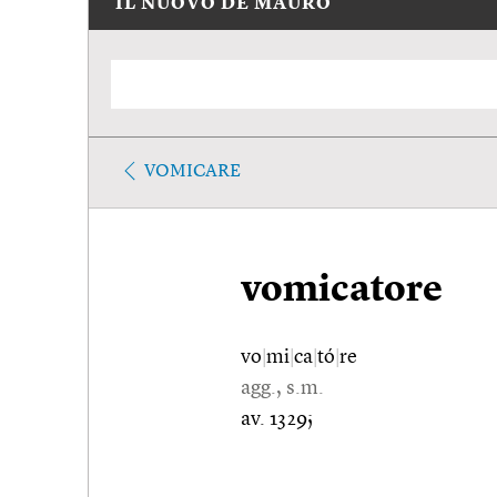
IL NUOVO DE MAURO
VOMICARE
vomicatore
vo
|
mi
|
ca
|
tó
|
re
agg., s.m.
av. 1329;