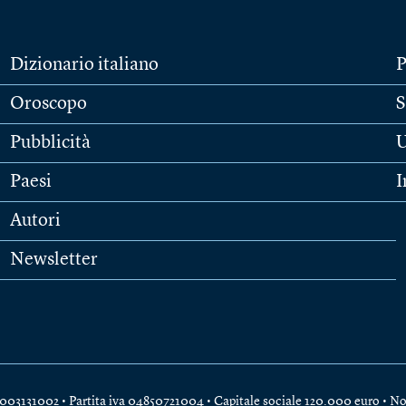
Dizionario italiano
P
Oroscopo
S
Pubblicità
U
Paesi
I
Autori
Newsletter
e 04003131002 • Partita iva 04850721004 • Capitale sociale 120.000 euro •
No