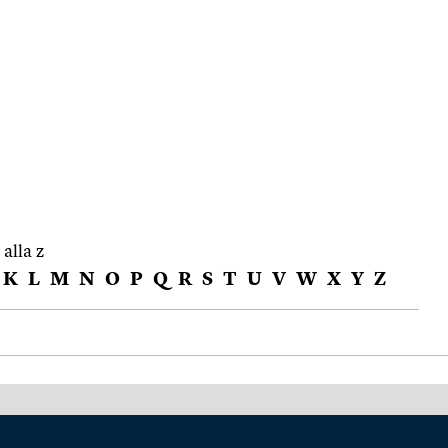
 alla z
K
L
M
N
O
P
Q
R
S
T
U
V
W
X
Y
Z