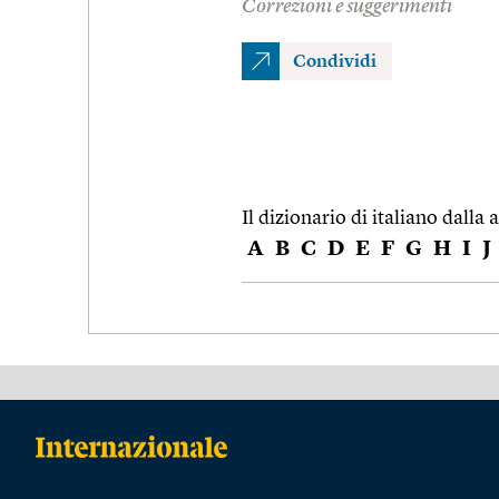
Correzioni e suggerimenti
Condividi
Il dizionario di italiano dalla a
A
B
C
D
E
F
G
H
I
J