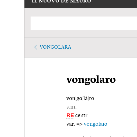
IL NUOVO DE MAURO
VONGOLARA
vongolaro
von
|
go
|
là
|
ro
s.m.
RE
centr.
var. =>
vongolaio