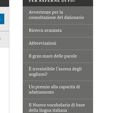
PER SAPERNE DI PIÙ
Avvertenze per la
consultazione del dizionario
A
Ricerca avanzata
Abbreviazioni
Il gran mare delle parole
È irresistibile l’ascesa degli
anglismi?
Un premio alla capacità di
adattamento
Il Nuovo vocabolario di base
della lingua italiana