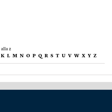
 alla z
K
L
M
N
O
P
Q
R
S
T
U
V
W
X
Y
Z