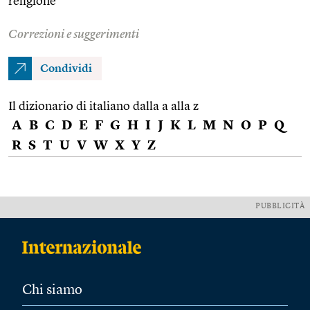
religione
Correzioni e suggerimenti
Condividi
Il dizionario di italiano dalla a alla z
A
B
C
D
E
F
G
H
I
J
K
L
M
N
O
P
Q
R
S
T
U
V
W
X
Y
Z
PUBBLICITÀ
Chi siamo