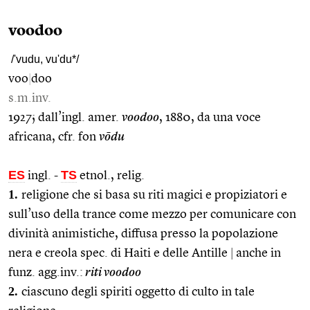
voodoo
/'vudu, vu'du*/
voo
|
doo
s.m.inv.
1927; dall’ingl. amer.
voodoo
, 1880, da una voce
africana, cfr. fon
vōdu
ES
TS
ingl.
-
etnol., relig.
1.
religione che si basa su riti magici e propiziatori e
sull’uso della trance come mezzo per comunicare con
divinità animistiche, diffusa presso la popolazione
nera e creola spec. di Haiti e delle Antille
|
anche in
funz. agg.inv.:
riti voodoo
2.
ciascuno degli spiriti oggetto di culto in tale