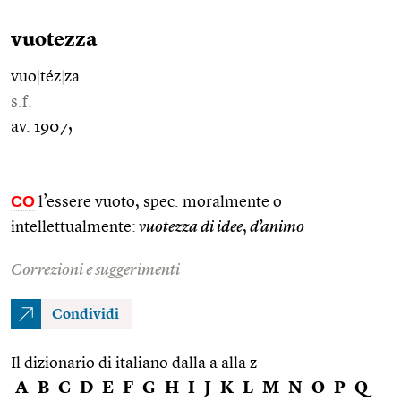
vuotezza
vuo
|
téz
|
za
s.f.
av. 1907;
CO
l’essere vuoto, spec. moralmente o
intellettualmente:
vuotezza di idee
,
d’animo
Correzioni e suggerimenti
Condividi
Il dizionario di italiano dalla a alla z
A
B
C
D
E
F
G
H
I
J
K
L
M
N
O
P
Q