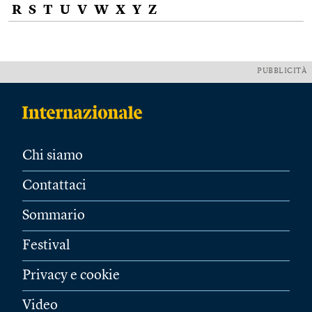
R
S
T
U
V
W
X
Y
Z
PUBBLICITÀ
Chi siamo
Contattaci
Sommario
Festival
Privacy e cookie
Video