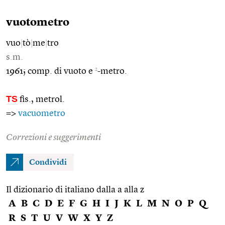
vuotometro
vuo
|
tò
|
me
|
tro
s.m.
2
1961; comp. di vuoto e
-metro.
TS
fis., metrol.
=>
vacuometro
Correzioni e suggerimenti
Condividi
Il dizionario di italiano dalla a alla z
A
B
C
D
E
F
G
H
I
J
K
L
M
N
O
P
Q
R
S
T
U
V
W
X
Y
Z