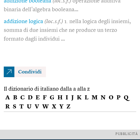
addizione booleana
(loc.s.f.)
operazione additiva
binaria dell'algebra booleana…
addizione logica
(loc.s.f.)
1. nella logica degli insiemi,
somma di due insiemi che ne produce un terzo
formato dagli individui …
Condividi
Il dizionario di italiano dalla a alla z
A
B
C
D
E
F
G
H
I
J
K
L
M
N
O
P
Q
R
S
T
U
V
W
X
Y
Z
PUBBLICITÀ