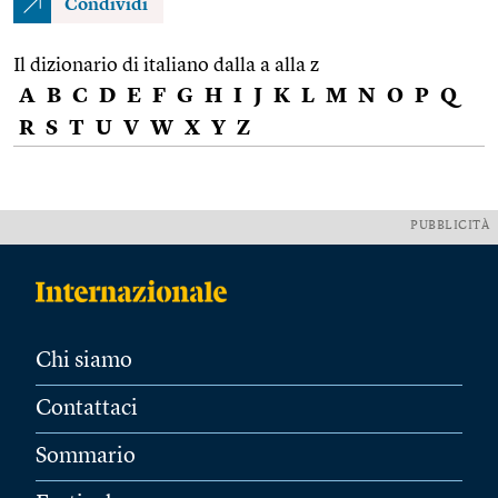
Condividi
Il dizionario di italiano dalla a alla z
A
B
C
D
E
F
G
H
I
J
K
L
M
N
O
P
Q
R
S
T
U
V
W
X
Y
Z
PUBBLICITÀ
Chi siamo
Contattaci
Sommario