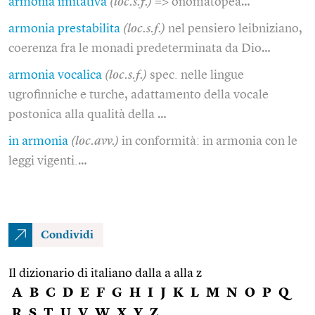
armonia imitativa
(loc.s.f.)
=> onomatopea…
armonia prestabilita
(loc.s.f.)
nel pensiero leibniziano,
coerenza fra le monadi predeterminata da Dio…
armonia vocalica
(loc.s.f.)
spec. nelle lingue
ugrofinniche e turche, adattamento della vocale
postonica alla qualità della …
in armonia
(loc.avv.)
in conformità: in armonia con le
leggi vigenti.…
Condividi
Il dizionario di italiano dalla a alla z
A
B
C
D
E
F
G
H
I
J
K
L
M
N
O
P
Q
R
S
T
U
V
W
X
Y
Z