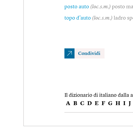
posto auto
(loc.s.m.)
posto m
topo d'auto
(loc.s.m.)
ladro sp
Condividi
Il dizionario di italiano dalla a
A
B
C
D
E
F
G
H
I
J