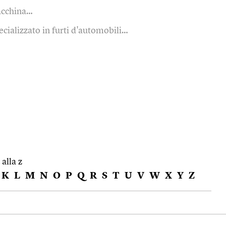
acchina…
ecializzato in furti d'automobili…
 alla z
K
L
M
N
O
P
Q
R
S
T
U
V
W
X
Y
Z