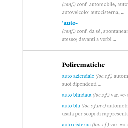
(conf.)
conf. automobile, auto
autoveicolo: autocisterna, …
1
auto-
(conf.)
conf. da sé, spontanea
stesso; davanti a verbi …
Polirematiche
auto aziendale
(loc.s.f.)
automo
suoi dipendenti …
auto blindata
(loc.s.f.)
var. =>
auto blu
(loc.s.f.inv.)
automobil
usata per scopi di rappresen
auto cisterna
(loc.s.f.)
var. =>