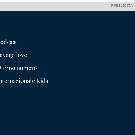
PUBBLICITÀ
odcast
avage love
ltimo numero
nternazionale Kids