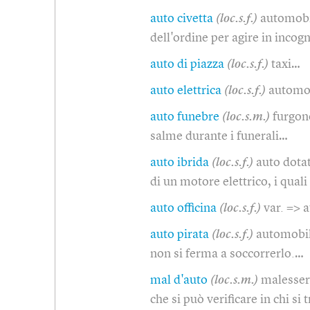
auto civetta
(loc.s.f.)
automobil
dell'ordine per agire in incog
auto di piazza
(loc.s.f.)
taxi…
auto elettrica
(loc.s.f.)
automob
auto funebre
(loc.s.m.)
furgone
salme durante i funerali…
auto ibrida
(loc.s.f.)
auto dotat
di un motore elettrico, i quali
auto officina
(loc.s.f.)
var. => 
auto pirata
(loc.s.f.)
automobile
non si ferma a soccorrerlo.…
mal d'auto
(loc.s.m.)
malesser
che si può verificare in chi si 