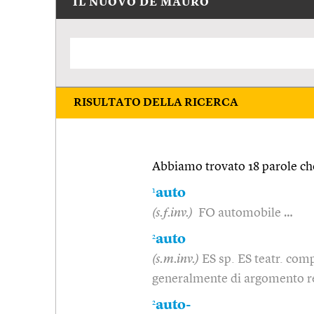
IL NUOVO DE MAURO
RISULTATO DELLA RICERCA
Abbiamo trovato 18 parole che
1
auto
(s.f.inv.)
FO automobile …
2
auto
(s.m.inv.)
ES sp. ES teatr. com
generalmente di argomento re
2
auto-