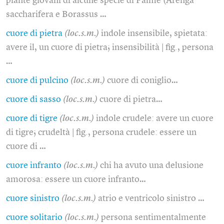
piante giovani di alcune specie di Palme (Arenga
saccharifera e Borassus …
cuore di pietra
(loc.s.m.)
indole insensibile, spietata:
avere il, un cuore di pietra; insensibilità | fig., persona
…
cuore di pulcino
(loc.s.m.)
cuore di coniglio…
cuore di sasso
(loc.s.m.)
cuore di pietra…
cuore di tigre
(loc.s.m.)
indole crudele: avere un cuore
di tigre; crudeltà | fig., persona crudele: essere un
cuore di …
cuore infranto
(loc.s.m.)
chi ha avuto una delusione
amorosa: essere un cuore infranto…
cuore sinistro
(loc.s.m.)
atrio e ventricolo sinistro …
cuore solitario
(loc.s.m.)
persona sentimentalmente