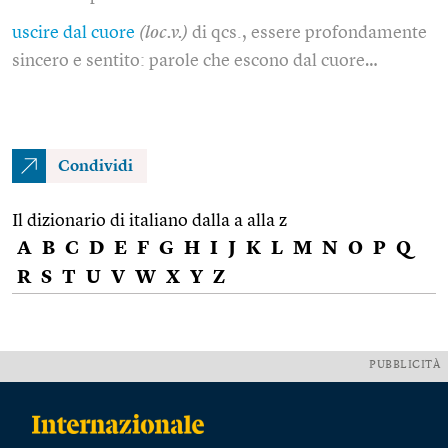
uscire dal cuore
(loc.v.)
di qcs., essere profondamente
sincero e sentito: parole che escono dal cuore…
Condividi
Il dizionario di italiano dalla a alla z
A
B
C
D
E
F
G
H
I
J
K
L
M
N
O
P
Q
R
S
T
U
V
W
X
Y
Z
PUBBLICITÀ