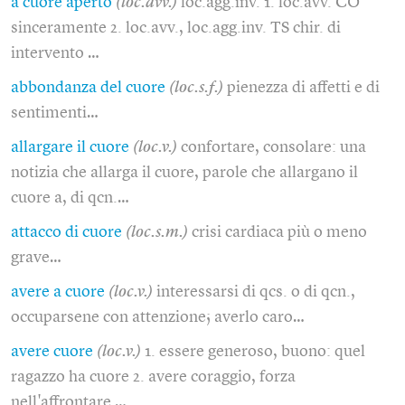
a cuore aperto
(loc.avv.)
loc.agg.inv. 1. loc.avv. CO
sinceramente 2. loc.avv., loc.agg.inv. TS chir. di
intervento …
abbondanza del cuore
(loc.s.f.)
pienezza di affetti e di
sentimenti…
allargare il cuore
(loc.v.)
confortare, consolare: una
notizia che allarga il cuore, parole che allargano il
cuore a, di qcn.…
attacco di cuore
(loc.s.m.)
crisi cardiaca più o meno
grave…
avere a cuore
(loc.v.)
interessarsi di qcs. o di qcn.,
occuparsene con attenzione; averlo caro…
avere cuore
(loc.v.)
1. essere generoso, buono: quel
ragazzo ha cuore 2. avere coraggio, forza
nell'affrontare …