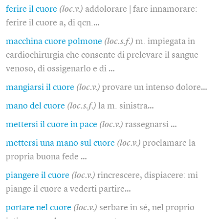
ferire il cuore
(loc.v.)
addolorare | fare innamorare:
ferire il cuore a, di qcn.…
macchina cuore polmone
(loc.s.f.)
m. impiegata in
cardiochirurgia che consente di prelevare il sangue
venoso, di ossigenarlo e di …
mangiarsi il cuore
(loc.v.)
provare un intenso dolore…
mano del cuore
(loc.s.f.)
la m. sinistra…
mettersi il cuore in pace
(loc.v.)
rassegnarsi …
mettersi una mano sul cuore
(loc.v.)
proclamare la
propria buona fede …
piangere il cuore
(loc.v.)
rincrescere, dispiacere: mi
piange il cuore a vederti partire…
portare nel cuore
(loc.v.)
serbare in sé, nel proprio