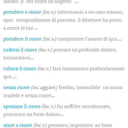
intimo: p. nel cuore un segreto …
prendere a cuore
(loc.v.)
interessarsi a un caso umano,
spec. occupandosene di persona: il direttore ha preso
a cuore la tua …
prendere il cuore
(loc.v.)
conquistare l'amore di qcn.…
rodersi il cuore
(loc.v.)
provare un profondo dolore,
tormentarsi…
rubare il cuore
(loc.v.)
fare innamorare profondamente
qcn.…
senza cuore
(loc.agg.inv.)
freddo, insensibile: un uomo
crudele e senza cuore…
spezzare il cuore
(loc.v.)
far soffrire moralmente,
procurare un forte dolore…
stare a cuore
(loc.v.)
premere, importare: so bene