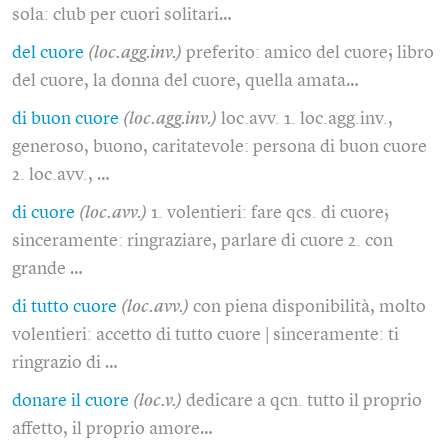
sola: club per cuori solitari…
del cuore
(loc.agg.inv.)
preferito: amico del cuore; libro
del cuore, la donna del cuore, quella amata…
di buon cuore
(loc.agg.inv.)
loc.avv. 1. loc.agg.inv.,
generoso, buono, caritatevole: persona di buon cuore
2. loc.avv., …
di cuore
(loc.avv.)
1. volentieri: fare qcs. di cuore;
sinceramente: ringraziare, parlare di cuore 2. con
grande …
di tutto cuore
(loc.avv.)
con piena disponibilità, molto
volentieri: accetto di tutto cuore | sinceramente: ti
ringrazio di …
donare il cuore
(loc.v.)
dedicare a qcn. tutto il proprio
affetto, il proprio amore…