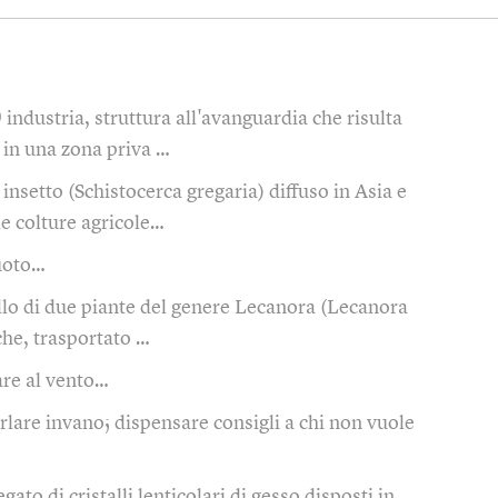
)
industria, struttura all'avanguardia che risulta
a in una zona priva …
insetto (Schistocerca gregaria) diffuso in Asia e
le colture agricole…
vuoto…
llo di due piante del genere Lecanora (Lecanora
che, trasportato …
are al vento…
rlare invano; dispensare consigli a chi non vuole
gato di cristalli lenticolari di gesso disposti in