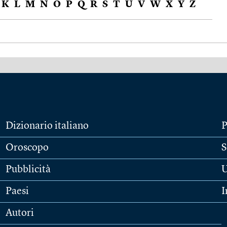
K
L
M
N
O
P
Q
R
S
T
U
V
W
X
Y
Z
Dizionario italiano
P
Oroscopo
S
Pubblicità
U
Paesi
I
Autori