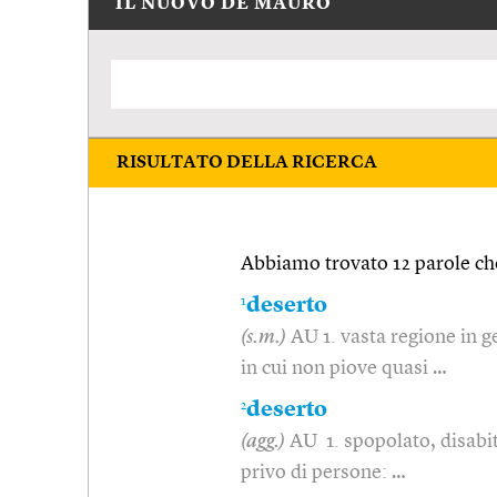
IL NUOVO DE MAURO
RISULTATO DELLA RICERCA
Abbiamo trovato 12 parole che
1
deserto
(s.m.)
AU 1. vasta regione in g
in cui non piove quasi …
2
deserto
(agg.)
AU 1. spopolato, disabit
privo di persone: …