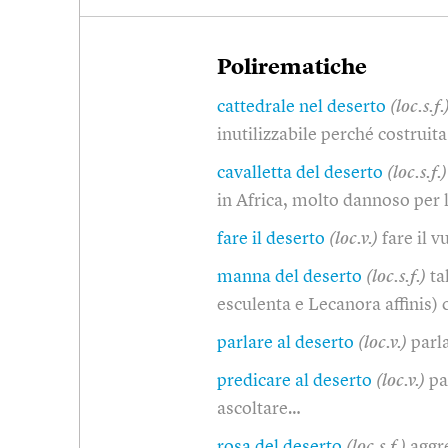
Polirematiche
cattedrale nel deserto
(loc.s.f.
inutilizzabile perché costruit
cavalletta del deserto
(loc.s.f.)
in Africa, molto dannoso per 
fare il deserto
(loc.v.)
fare il 
manna del deserto
(loc.s.f.)
ta
esculenta e Lecanora affinis) 
parlare al deserto
(loc.v.)
parl
predicare al deserto
(loc.v.)
pa
ascoltare…
rosa del deserto
(loc.s.f.)
aggre