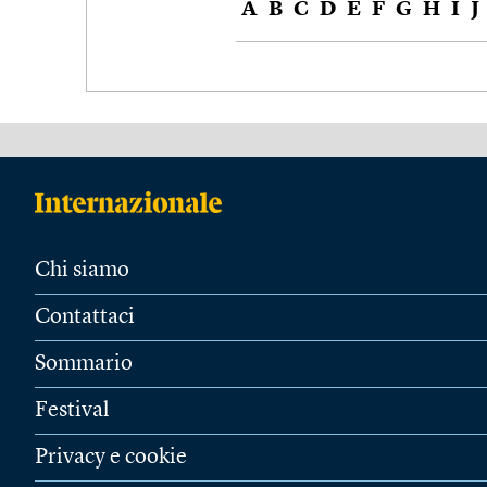
A
B
C
D
E
F
G
H
I
J
Chi siamo
Contattaci
Sommario
Festival
Privacy e cookie