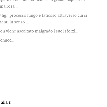
 una rosa…
)
fig., processo lungo e faticoso attraverso cui si
menti in senso …
non viene ascoltato malgrado i suoi sforzi…
fennec…
 alla z