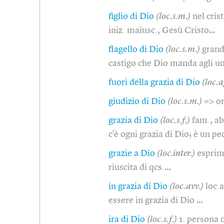
figlio di Dio
(loc.s.m.)
nel cris
iniz. maiusc., Gesù Cristo…
flagello di Dio
(loc.s.m.)
grand
castigo che Dio manda agli u
fuori della grazia di Dio
(loc.a
giudizio di Dio
(loc.s.m.)
=> o
grazia di Dio
(loc.s.f.)
fam., ab
c'è ogni grazia di Dio; è un p
grazie a Dio
(loc.inter.)
esprim
riuscita di qcs.…
in grazia di Dio
(loc.avv.)
loc.
essere in grazia di Dio …
ira di Dio
(loc.s.f.)
1. persona o