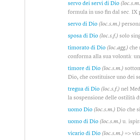
servo dei servi di Dio
(loc.s.m
formula in uso fin dal sec. IX
servo di Dio
(loc.s.m.)
persona
sposa di Dio
(loc.s.f.)
solo sin
timorato di Dio
(loc.agg.)
che 
conforma alla sua volontà: un
timore di Dio
(loc.s.m.)
sottom
Dio, che costituisce uno dei s
tregua di Dio
(loc.s.f.)
nel Med
la sospensione delle ostilità 
uomo Dio
(loc.s.m.)
Dio che s
uomo di Dio
(loc.s.m.)
u. ispi
vicario di Dio
(loc.s.m.)
=> vic