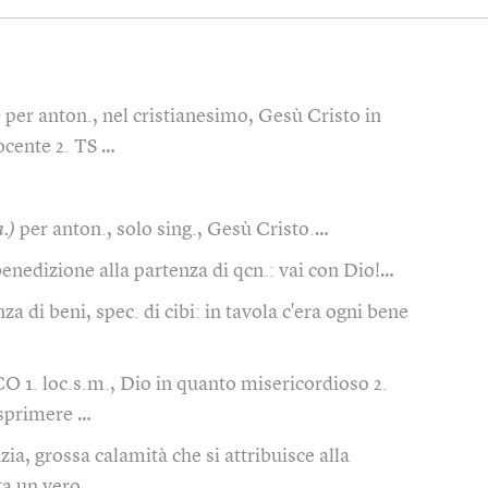
 per anton., nel cristianesimo, Gesù Cristo in
ocente 2. TS …
m.)
per anton., solo sing., Gesù Cristo.…
enedizione alla partenza di qcn.: vai con Dio!…
a di beni, spec. di cibi: in tavola c'era ogni bene
 CO 1. loc.s.m., Dio in quanto misericordioso 2.
esprimere …
zia, grossa calamità che si attribuisce alla
ata un vero …