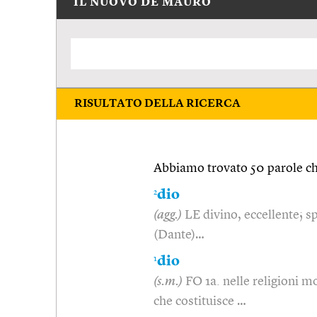
IL NUOVO DE MAURO
RISULTATO DELLA RICERCA
Abbiamo trovato 50 parole che
2
dio
(agg.)
LE divino, eccellente; s
(Dante)…
1
dio
(s.m.)
FO 1a. nelle religioni 
che costituisce …