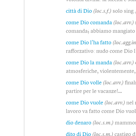
città di Dio
(loc.s.f.)
solo sing.
come Dio comanda
(loc.avv.)
comanda; abbiamo mangiato
come Dio l'ha fatto
(loc.agg.in
rafforzativo: nudo come Dio l
come Dio la manda
(loc.avv.)
atmosferiche, violentemente,
come Dio volle
(loc.avv.)
fina
partire per le vacanze!…
come Dio vuole
(loc.avv.)
nel 
lavoro va fatto come Dio vuol
dio denaro
(loc.s.m.)
mammon
dito di Dio
(loc.s.m.)
castigo 