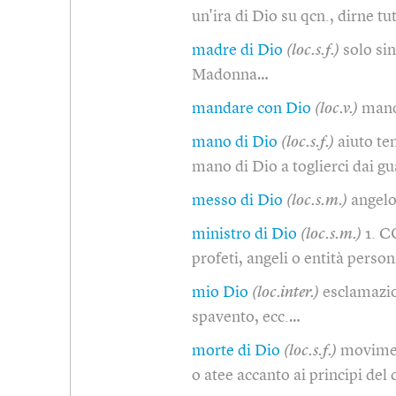
un'ira di Dio su qcn., dirne tut
madre di Dio
(loc.s.f.)
solo sin
Madonna…
mandare con Dio
(loc.v.)
mand
mano di Dio
(loc.s.f.)
aiuto te
mano di Dio a toglierci dai gu
messo di Dio
(loc.s.m.)
angel
ministro di Dio
(loc.s.m.)
1. C
profeti, angeli o entità person
mio Dio
(loc.inter.)
esclamazio
spavento, ecc.…
morte di Dio
(loc.s.f.)
movimen
o atee accanto ai principi del