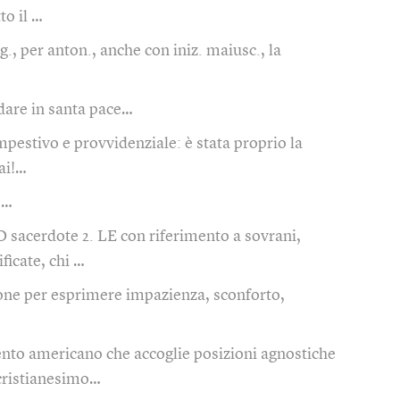
to il …
g., per anton., anche con iniz. maiusc., la
are in santa pace…
mpestivo e provvidenziale: è stata proprio la
ai!…
o…
O sacerdote 2. LE con riferimento a sovrani,
ificate, chi …
ne per esprimere impazienza, sconforto,
to americano che accoglie posizioni agnostiche
 cristianesimo…