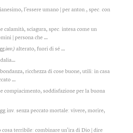
tianesimo, l'essere umano | per anton., spec. con
e calamità, sciagura, spec. intesa come un
omini | persona che …
gg.inv.)
alterato, fuori di sé …
rdalia…
bondanza, ricchezza di cose buone, utili: in casa
eccato …
e compiacimento, soddisfazione per la buona
agg.inv. senza peccato mortale: vivere, morire,
 cosa terribile: combinare un'ira di Dio | dire