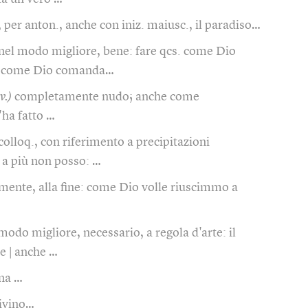
, per anton., anche con iniz. maiusc., il paradiso…
nel modo migliore, bene: fare qcs. come Dio
 come Dio comanda…
v.)
completamente nudo; anche come
'ha fatto …
colloq., con riferimento a precipitazioni
 a più non posso: …
lmente, alla fine: come Dio volle riuscimmo a
modo migliore, necessario, a regola d'arte: il
e | anche …
a …
divino…