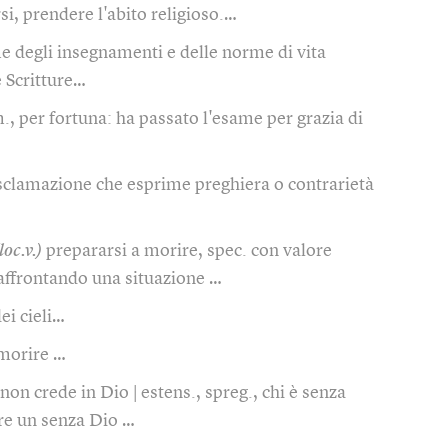
si, prendere l'abito religioso.…
me degli insegnamenti e delle norme di vita
e Scritture…
., per fortuna: ha passato l'esame per grazia di
sclamazione che esprime preghiera o contrarietà
loc.v.)
prepararsi a morire, spec. con valore
a affrontando una situazione …
ei cieli…
morire …
 non crede in Dio | estens., spreg., chi è senza
re un senza Dio …