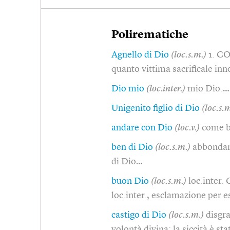
Polirematiche
Agnello di Dio
(loc.s.m.)
1. CO
quanto vittima sacrificale inn
Dio mio
(loc.inter.)
mio Dio.…
Unigenito figlio di Dio
(loc.s.
andare con Dio
(loc.v.)
come b
ben di Dio
(loc.s.m.)
abbondanz
di Dio…
buon Dio
(loc.s.m.)
loc.inter.
loc.inter., esclamazione per 
castigo di Dio
(loc.s.m.)
disgra
volontà divina: la siccità è st