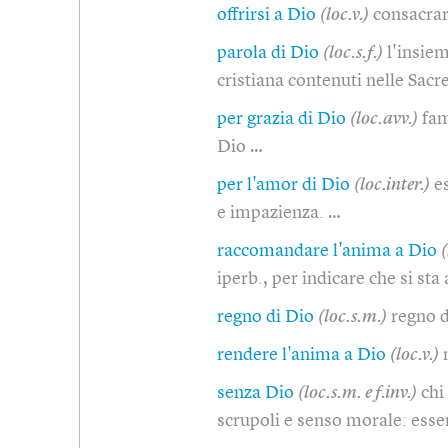
offrirsi a Dio
(loc.v.)
consacrar
parola di Dio
(loc.s.f.)
l'insie
cristiana contenuti nelle Sacr
per grazia di Dio
(loc.avv.)
fam
Dio …
per l'amor di Dio
(loc.inter.)
e
e impazienza. …
raccomandare l'anima a Dio
(
iperb., per indicare che si st
regno di Dio
(loc.s.m.)
regno d
rendere l'anima a Dio
(loc.v.)
senza Dio
(loc.s.m. e f.inv.)
chi
scrupoli e senso morale: esse