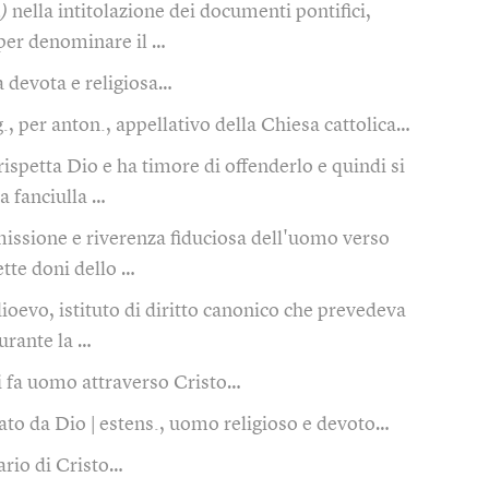
.)
nella intitolazione dei documenti pontifici,
 per denominare il …
 devota e religiosa…
g., per anton., appellativo della Chiesa cattolica…
rispetta Dio e ha timore di offenderlo e quindi si
a fanciulla …
issione e riverenza fiduciosa dell'uomo verso
ette doni dello …
ioevo, istituto di diritto canonico che prevedeva
durante la …
i fa uomo attraverso Cristo…
rato da Dio | estens., uomo religioso e devoto…
ario di Cristo…