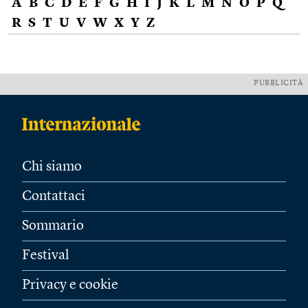
A
B
C
D
E
F
G
H
I
J
K
L
M
N
O
P
Q
R
S
T
U
V
W
X
Y
Z
PUBBLICITÀ
Chi siamo
Contattaci
Sommario
Festival
Privacy e cookie