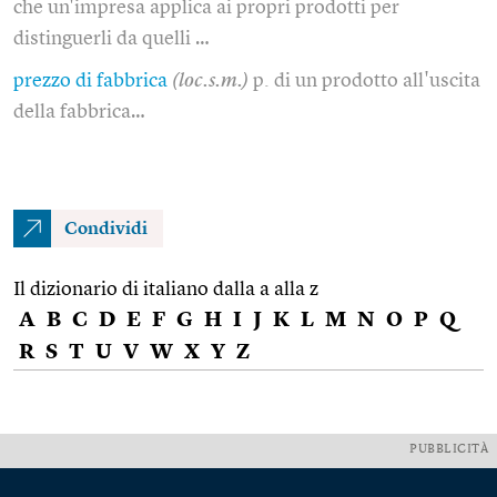
che un'impresa applica ai propri prodotti per
distinguerli da quelli …
prezzo di fabbrica
(loc.s.m.)
p. di un prodotto all'uscita
della fabbrica…
Condividi
Il dizionario di italiano dalla a alla z
A
B
C
D
E
F
G
H
I
J
K
L
M
N
O
P
Q
R
S
T
U
V
W
X
Y
Z
PUBBLICITÀ