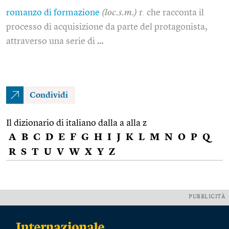
romanzo di formazione
(loc.s.m.)
r. che racconta il
processo di acquisizione da parte del protagonista,
attraverso una serie di …
Condividi
Il dizionario di italiano dalla a alla z
A
B
C
D
E
F
G
H
I
J
K
L
M
N
O
P
Q
R
S
T
U
V
W
X
Y
Z
PUBBLICITÀ