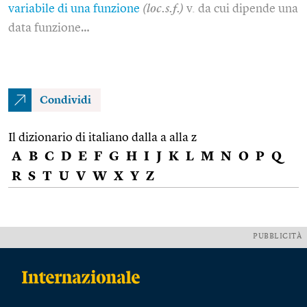
variabile di una funzione
(loc.s.f.)
v. da cui dipende una
data funzione…
Condividi
Il dizionario di italiano dalla a alla z
A
B
C
D
E
F
G
H
I
J
K
L
M
N
O
P
Q
R
S
T
U
V
W
X
Y
Z
PUBBLICITÀ