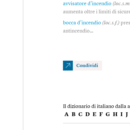
avvisatore d'incendio
(loc.s.m
aumenta oltre i limiti di sicur
bocca d'incendio
(loc.s.f.)
pres
antincendio…
Condividi
Il dizionario di italiano dalla a
A
B
C
D
E
F
G
H
I
J