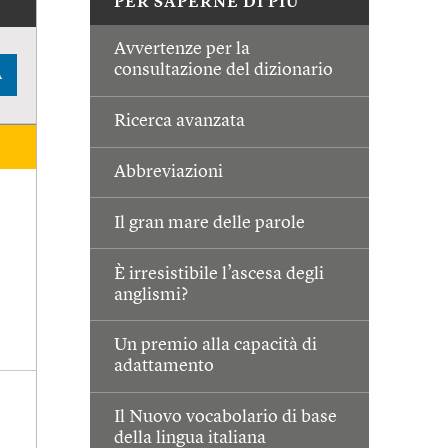
PER SAPERNE DI PIÙ
Avvertenze per la
consultazione del dizionario
A
Ricerca avanzata
Abbreviazioni
Il gran mare delle parole
È irresistibile l’ascesa degli
anglismi?
Un premio alla capacità di
adattamento
Il Nuovo vocabolario di base
della lingua italiana