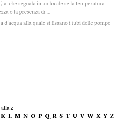
.)
a. che segnala in un locale se la temperatura
ezza o la presenza di …
a d'acqua alla quale si fissano i tubi delle pompe
 alla z
K
L
M
N
O
P
Q
R
S
T
U
V
W
X
Y
Z