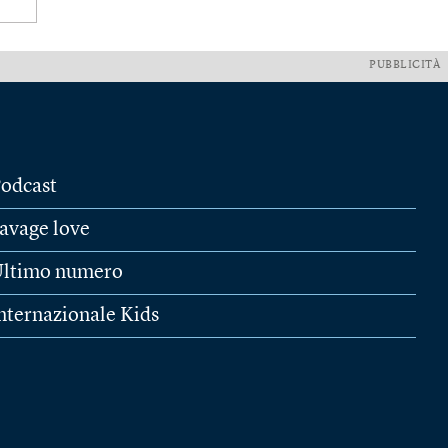
PUBBLICITÀ
odcast
avage love
ltimo numero
nternazionale Kids