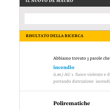
IL NUOVO DE MAURO
RISULTATO DELLA RICERCA
Abbiamo trovato 3 parole che 
incendio
(s.m.)
AU 1. fuoco violento e d
portando distruzione: incend
Polirematiche