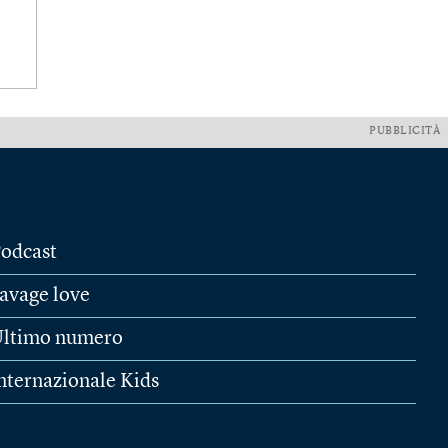
PUBBLICITÀ
odcast
avage love
ltimo numero
nternazionale Kids