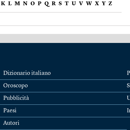
K
L
M
N
O
P
Q
R
S
T
U
V
W
X
Y
Z
Dizionario italiano
P
Oroscopo
S
Pubblicità
U
Paesi
I
Autori