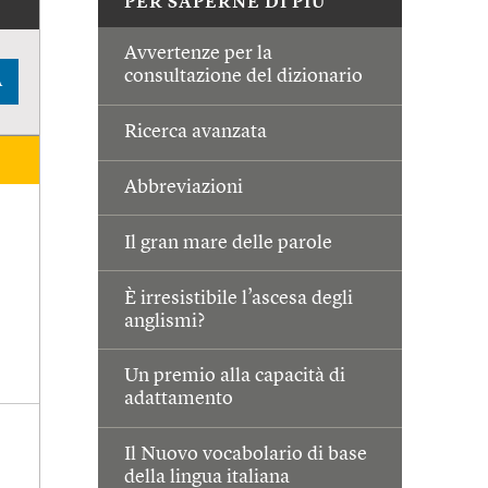
PER SAPERNE DI PIÙ
Avvertenze per la
consultazione del dizionario
A
Ricerca avanzata
Abbreviazioni
Il gran mare delle parole
È irresistibile l’ascesa degli
anglismi?
Un premio alla capacità di
adattamento
Il Nuovo vocabolario di base
della lingua italiana