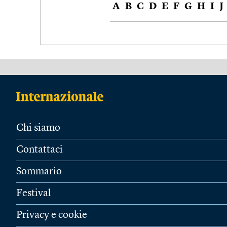
A
B
C
D
E
F
G
H
I
J
Chi siamo
Contattaci
Sommario
Festival
Privacy e cookie