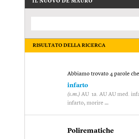
IL NUOVO DE MAURO
RISULTATO DELLA RICERCA
Abbiamo trovato 4 parole che 
infarto
(s.m.)
AU 1a. AU AU med. infar
infarto, morire …
Polirematiche