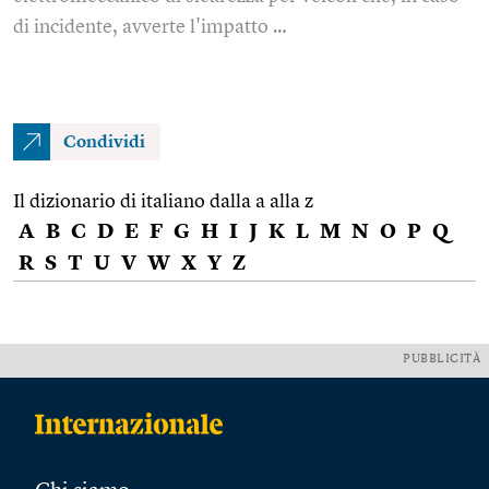
di incidente, avverte l'impatto …
Condividi
Il dizionario di italiano dalla a alla z
A
B
C
D
E
F
G
H
I
J
K
L
M
N
O
P
Q
R
S
T
U
V
W
X
Y
Z
PUBBLICITÀ