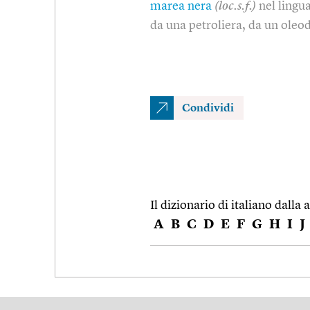
marea nera
(loc.s.f.)
nel lingua
da una petroliera, da un oleo
Condividi
Il dizionario di italiano dalla a
A
B
C
D
E
F
G
H
I
J