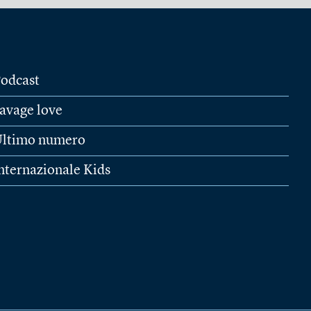
odcast
avage love
ltimo numero
nternazionale Kids