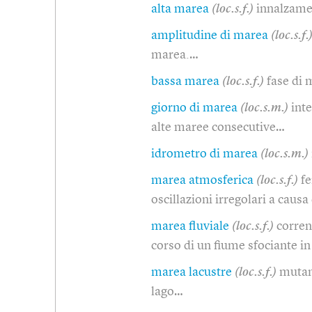
alta marea
(loc.s.f.)
innalzamen
amplitudine di marea
(loc.s.f.
marea.…
bassa marea
(loc.s.f.)
fase di
giorno di marea
(loc.s.m.)
int
alte maree consecutive…
idrometro di marea
(loc.s.m.)
marea atmosferica
(loc.s.f.)
fe
oscillazioni irregolari a causa
marea fluviale
(loc.s.f.)
corren
corso di un fiume sfociante 
marea lacustre
(loc.s.f.)
mutam
lago…