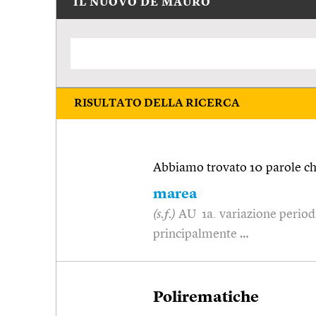
IL NUOVO DE MAURO
RISULTATO DELLA RICERCA
Abbiamo trovato 10 parole che
marea
(s.f.)
AU 1a. variazione periodi
principalmente …
Polirematiche