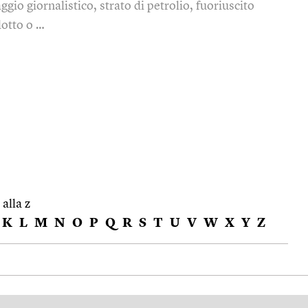
ggio giornalistico, strato di petrolio, fuoriuscito
dotto o …
 alla z
K
L
M
N
O
P
Q
R
S
T
U
V
W
X
Y
Z