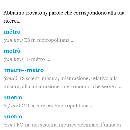
Abbiamo trovato 15 parole che corrispondono alla tua
ricerca.
métro
(s.m.inv.)
ES fr. metropolitana …
metrò
(s.m.inv.)
=> métro.…
2
metro--metro
(conf.)
TS scient. misura, misurazione; relativo alla
misura, alla misurazione: metronomo | che serve a …
3
metro
1
(s.f.inv.)
CO accorc. =>
metropolitana.…
1
metro
(s.m.)
FO 1a. nel sistema metrico decimale, l’unità di