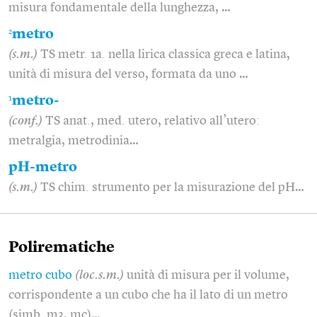
misura fondamentale della lunghezza, …
2
metro
(s.m.)
TS metr. 1a. nella lirica classica greca e latina,
unità di misura del verso, formata da uno …
1
metro-
(conf.)
TS anat., med. utero, relativo all’utero:
metralgia, metrodinia…
pH-metro
(s.m.)
TS chim. strumento per la misurazione del pH…
Polirematiche
metro cubo
(loc.s.m.)
unità di misura per il volume,
corrispondente a un cubo che ha il lato di un metro
(simb. m3, mc)…