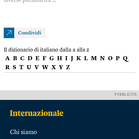
diverse porzioni fra …
Condividi
Il dizionario di italiano dalla a alla z
A
B
C
D
E
F
G
H
I
J
K
L
M
N
O
P
Q
R
S
T
U
V
W
X
Y
Z
PUBBLICITÀ
Chi siamo