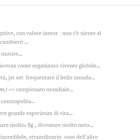
gative, con valore intens.: non c'è niente al
n cambierò …
morire…
niverso come organismo vivente globale…
età, jet set: frequentare il bello mondo…
.m.)
=> campionato mondiale…
cosmopolita…
ere grande esperienza di vita…
iare molto; fig., diventare molto noto…
incredibile, straordinario: cose dell'altro