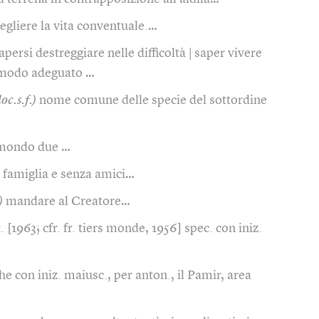
egliere la vita conventuale.…
apersi destreggiare nelle difficoltà | saper vivere
n modo adeguato …
loc.s.f.)
nome comune delle specie del sottordine
mondo due …
 famiglia e senza amici…
)
mandare al Creatore…
. [1963; cfr. fr. tiers monde, 1956] spec. con iniz.
he con iniz. maiusc., per anton., il Pamir, area