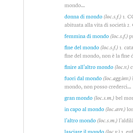
mondo…
donna di mondo
(loc.s.f.)
1. C
abituata alla vita di società 2
femmina di mondo
(loc.s.f.)
p
fine del mondo
(loc.s.f.)
1. cat
fine del mondo, non è la fine
finire all'altro mondo
(loc.v.)
c
fuori dal mondo
(loc.agg.inv.)
mondo, non posso crederci…
gran mondo
(loc.s.m.)
bel mo
in capo al mondo
(loc.avv.)
lo
l'altro mondo
(loc.s.m.)
l'aldi
lasciare il mondo
(loc.v.)
1. eu