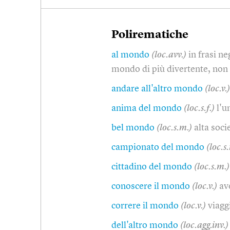
Polirematiche
al mondo
(loc.avv.)
in frasi ne
mondo di più divertente, no
andare all'altro mondo
(loc.v.)
anima del mondo
(loc.s.f.)
l'u
bel mondo
(loc.s.m.)
alta soci
campionato del mondo
(loc.s
cittadino del mondo
(loc.s.m.)
conoscere il mondo
(loc.v.)
av
correre il mondo
(loc.v.)
viagg
dell'altro mondo
(loc.agg.inv.)