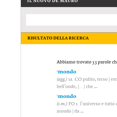
IL NUOVO DE MAURO
RISULTATO DELLA RICERCA
Abbiamo trovato 53 parole che
2
mondo
(agg.)
1a. CO pulito, terso | es
bell’onde, |... | che …
1
mondo
(s.m.)
FO 1. l’universo e tutto 
mondo | da …