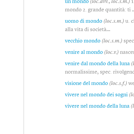
un mondo
(loc.avv., loc.s.m.)
1
mondo 2. grande quantità: ti 
uomo di mondo
(loc.s.m.)
u. 
alla vita di società…
vecchio mondo
(loc.s.m.)
spec
venire al mondo
(loc.v.)
nascer
venire dal mondo della luna
(
normalissime, spec. rivolgend
visione del mondo
(loc.s.f.)
we
vivere nel mondo dei sogni
(l
vivere nel mondo della luna
(