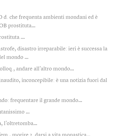
O d. che frequenta ambienti mondani ed è
. OB prostituta…
rostituta.…
astrofe, disastro irreparabile: ieri è successa la
 del mondo …
olloq., andare all'altro mondo…
inaudito, inconcepibile: è una notizia fuori dal
ndo: frequentare il grande mondo…
ntanissimo …
là, l'oltretomba…
fem., morire 2. darsi a vita monastica…