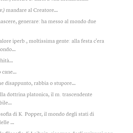
v.)
mandare al Creatore…
nascere, generare: ha messo al mondo due
alore iperb., moltissima gente: alla festa c'era
mondo…
chità…
 cane…
e disappunto, rabbia o stupore…
lla dottrina platonica, il m. trascendente
ibile…
osofia di K. Popper, il mondo degli stati di
delle …