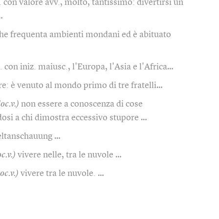
. con valore avv., molto, tantissimo: divertirsi un
…
che frequenta ambienti mondani ed è abituato
. con iniz. maiusc., l'Europa, l'Asia e l'Africa…
e: è venuto al mondo primo di tre fratelli…
loc.v.)
non essere a conoscenza di cose
osi a chi dimostra eccessivo stupore …
ltanschauung …
oc.v.)
vivere nelle, tra le nuvole …
loc.v.)
vivere tra le nuvole. …