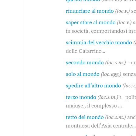
rinunciare al mondo
(loc.v.)
sc
saper stare al mondo
(loc.v.)
s
in società, comportandosi i
scimmia del vecchio mondo
(
delle Catarrine…
secondo mondo
(loc.s.m.)
→ 
solo al mondo
(loc.agg.)
senza
spedire all'altro mondo
(loc.v.
terzo mondo
(loc.s.m.)
1 polit
maiusc., il complesso …
tetto del mondo
(loc.s.m.)
anc
montuosa dell'Asia centrale…