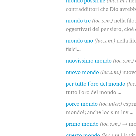
mondo possibile
(loc.s.m.)
nel
contraddittori che Dio avreb
mondo tre
(loc.s.m.)
nella fil
oggettivati del pensiero, cioè
mondo uno
(loc.s.m.)
nella fi
fisici…
nuovissimo mondo
(loc.s.m.)
nuovo mondo
(loc.s.m.)
nuovo
per tutto l'oro del mondo
(loc
tutto l'oro del mondo …
porco mondo
(loc.inter.)
espri
mondo!; anche loc.s.m.inv.…
primo mondo
(loc.s.m.)
→ mo
questo mondo
(loc.s.m.)
la vi