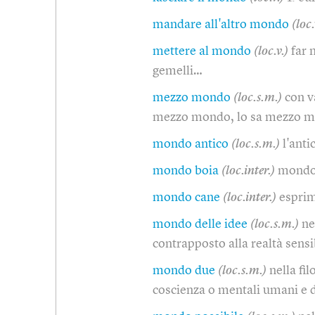
mandare all'altro mondo
(loc.
mettere al mondo
(loc.v.)
far 
gemelli…
mezzo mondo
(loc.s.m.)
con v
mezzo mondo, lo sa mezzo 
mondo antico
(loc.s.m.)
l'anti
mondo boia
(loc.inter.)
mondo
mondo cane
(loc.inter.)
esprim
mondo delle idee
(loc.s.m.)
ne
contrapposto alla realtà sens
mondo due
(loc.s.m.)
nella fil
coscienza o mentali umani e 