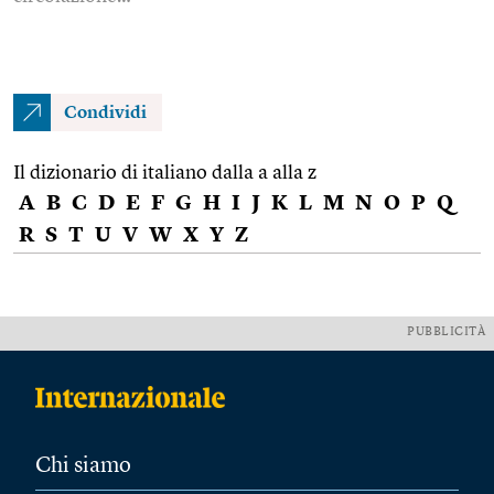
Condividi
Il dizionario di italiano dalla a alla z
A
B
C
D
E
F
G
H
I
J
K
L
M
N
O
P
Q
R
S
T
U
V
W
X
Y
Z
PUBBLICITÀ
Chi siamo