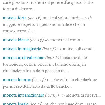
cui è possibile trasferire il potere d'acquisto sotto
forma di denaro …
moneta forte
(loc.s.f.)
m. il cui valore intrinseco è
maggiore rispetto a quello nominale e che, di
conseguenza, è …
moneta ideale
(loc.s.f.)
=> moneta di conto…
moneta immaginaria
(loc.s.f.)
=> moneta di conto…
moneta in circolazione
(loc.s.f.)
l'insieme delle
banconote, delle monete metalliche e sim., in
circolazione in un dato paese in un …
moneta interna
(loc.s.f.)
m. che entra in circolazione
per mezzo delle attività delle banche…
moneta internazionale
(loc.s.f.)
=> moneta di riserva…
moneta legale
(loc.s.f.)
m. che per legge deve essere