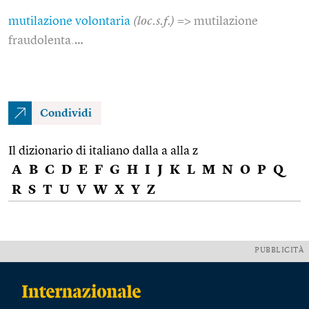
mutilazione volontaria
(loc.s.f.)
=> mutilazione
fraudolenta.…
Condividi
Il dizionario di italiano dalla a alla z
A
B
C
D
E
F
G
H
I
J
K
L
M
N
O
P
Q
R
S
T
U
V
W
X
Y
Z
PUBBLICITÀ