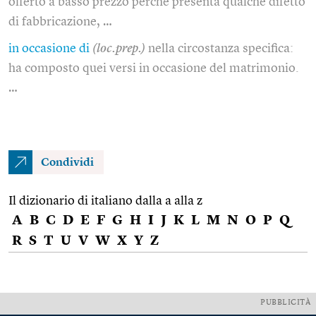
offerto a basso prezzo perché presenta qualche difetto
di fabbricazione, …
in occasione di
(loc.prep.)
nella circostanza specifica:
ha composto quei versi in occasione del matrimonio.
…
Condividi
Il dizionario di italiano dalla a alla z
A
B
C
D
E
F
G
H
I
J
K
L
M
N
O
P
Q
R
S
T
U
V
W
X
Y
Z
PUBBLICITÀ