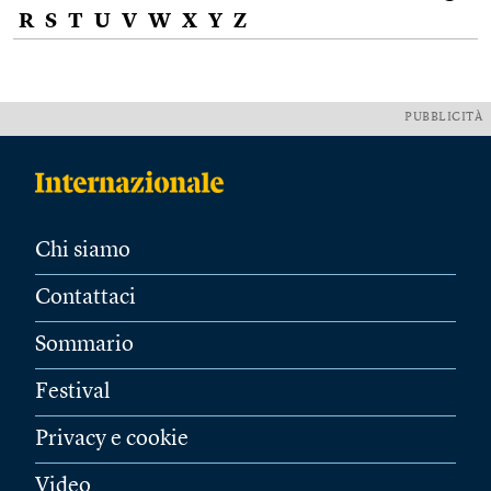
R
S
T
U
V
W
X
Y
Z
PUBBLICITÀ
Chi siamo
Contattaci
Sommario
Festival
Privacy e cookie
Video