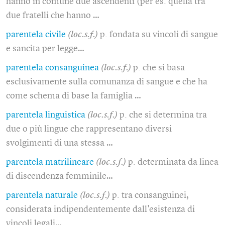
hanno in comune due ascendenti (per es. quella tra
due fratelli che hanno …
parentela civile
(loc.s.f.)
p. fondata su vincoli di sangue
e sancita per legge…
parentela consanguinea
(loc.s.f.)
p. che si basa
esclusivamente sulla comunanza di sangue e che ha
come schema di base la famiglia …
parentela linguistica
(loc.s.f.)
p. che si determina tra
due o più lingue che rappresentano diversi
svolgimenti di una stessa …
parentela matrilineare
(loc.s.f.)
p. determinata da linea
di discendenza femminile…
parentela naturale
(loc.s.f.)
p. tra consanguinei,
considerata indipendentemente dall'esistenza di
vincoli legali…