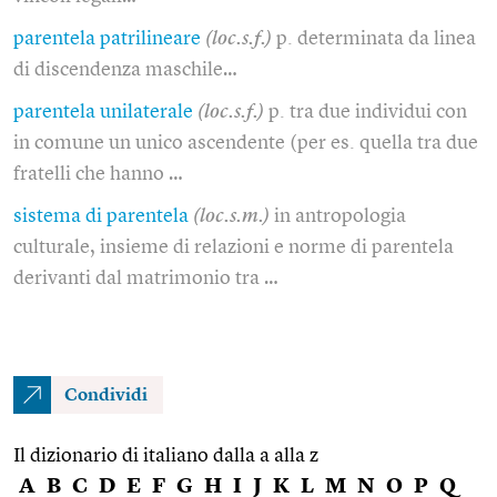
parentela patrilineare
(loc.s.f.)
p. determinata da linea
di discendenza maschile…
parentela unilaterale
(loc.s.f.)
p. tra due individui con
in comune un unico ascendente (per es. quella tra due
fratelli che hanno …
sistema di parentela
(loc.s.m.)
in antropologia
culturale, insieme di relazioni e norme di parentela
derivanti dal matrimonio tra …
Condividi
Il dizionario di italiano dalla a alla z
A
B
C
D
E
F
G
H
I
J
K
L
M
N
O
P
Q