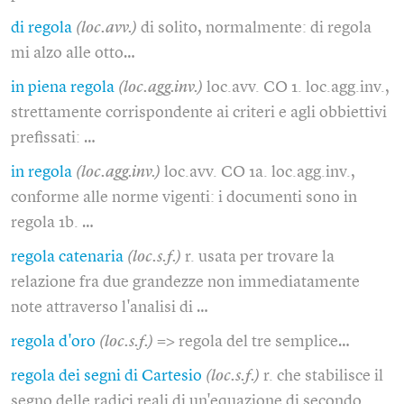
di regola
(loc.avv.)
di solito, normalmente: di regola
mi alzo alle otto…
in piena regola
(loc.agg.inv.)
loc.avv. CO 1. loc.agg.inv.,
strettamente corrispondente ai criteri e agli obbiettivi
prefissati: …
in regola
(loc.agg.inv.)
loc.avv. CO 1a. loc.agg.inv.,
conforme alle norme vigenti: i documenti sono in
regola 1b. …
regola catenaria
(loc.s.f.)
r. usata per trovare la
relazione fra due grandezze non immediatamente
note attraverso l'analisi di …
regola d'oro
(loc.s.f.)
=> regola del tre semplice…
regola dei segni di Cartesio
(loc.s.f.)
r. che stabilisce il
segno delle radici reali di un'equazione di secondo