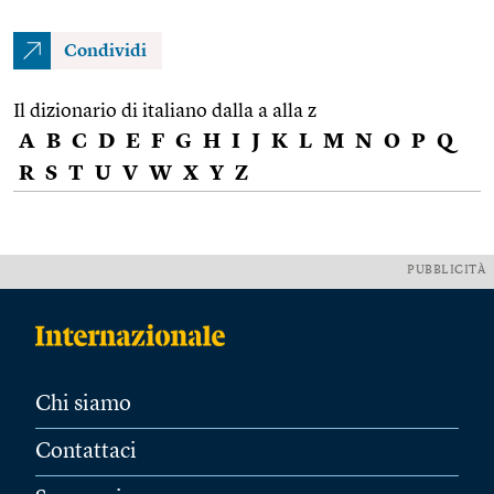
Condividi
Il dizionario di italiano dalla a alla z
A
B
C
D
E
F
G
H
I
J
K
L
M
N
O
P
Q
R
S
T
U
V
W
X
Y
Z
PUBBLICITÀ
Chi siamo
Contattaci