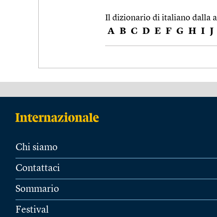
Il dizionario di italiano dalla a
A
B
C
D
E
F
G
H
I
J
Chi siamo
Contattaci
Sommario
Festival