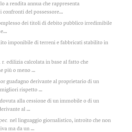
olo a rendita annua che rappresenta
ei confronti del possessore…
complesso dei titoli di debito pubblico irredimibile
sse…
ito imponibile di terreni e fabbricati stabilito in
. r. edilizia calcolata in base al fatto che
one più o meno …
or guadagno derivante al proprietario di un
 migliori rispetto …
. dovuta alla cessione di un immobile o di un
erivante al …
pec. nel linguaggio giornalistico, introito che non
ttiva ma da un …