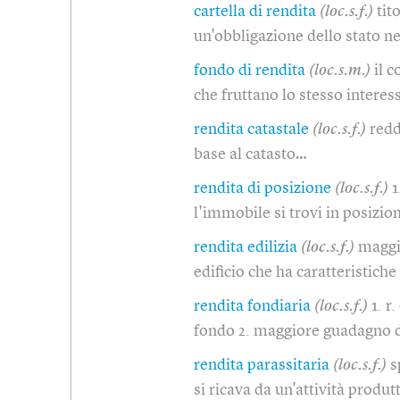
cartella di rendita
(loc.s.f.)
tit
un'obbligazione dello stato n
fondo di rendita
(loc.s.m.)
il 
che fruttano lo stesso intere
rendita catastale
(loc.s.f.)
redd
base al catasto…
rendita di posizione
(loc.s.f.)
1
l'immobile si trovi in posizi
rendita edilizia
(loc.s.f.)
maggi
edificio che ha caratteristiche
rendita fondiaria
(loc.s.f.)
1. r
fondo 2. maggiore guadagno d
rendita parassitaria
(loc.s.f.)
s
si ricava da un'attività produ