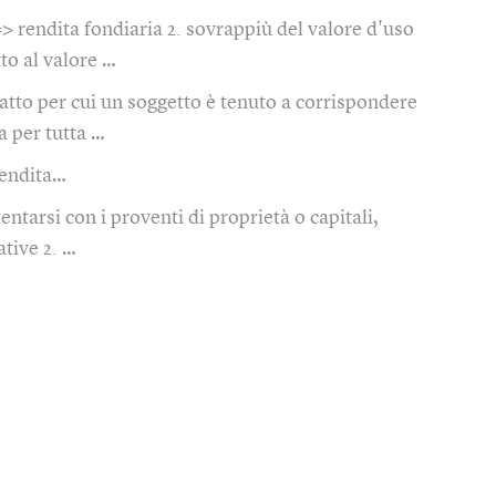
=> rendita fondiaria 2. sovrappiù del valore d'uso
tto al valore …
atto per cui un soggetto è tenuto a corrispondere
a per tutta …
rendita…
tentarsi con i proventi di proprietà o capitali,
ative 2. …