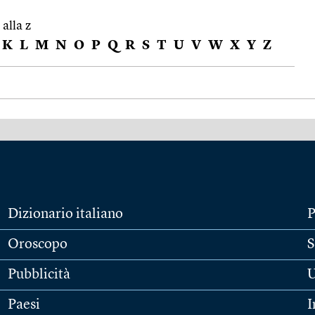
 alla z
K
L
M
N
O
P
Q
R
S
T
U
V
W
X
Y
Z
Dizionario italiano
P
Oroscopo
S
Pubblicità
U
Paesi
I