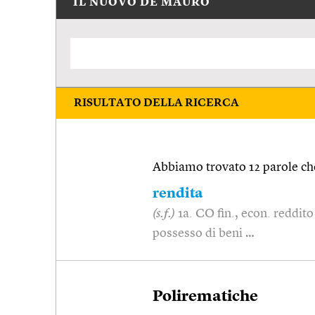
IL NUOVO DE MAURO
RISULTATO DELLA RICERCA
Abbiamo trovato 12 parole che
rendita
(s.f.)
1a. CO fin., econ. reddit
possesso di beni …
Polirematiche