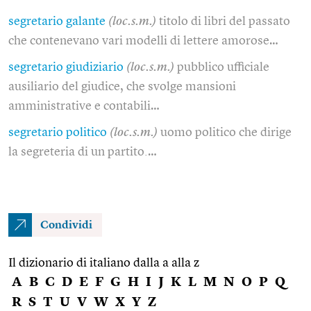
segretario galante
(loc.s.m.)
titolo di libri del passato
che contenevano vari modelli di lettere amorose…
segretario giudiziario
(loc.s.m.)
pubblico ufficiale
ausiliario del giudice, che svolge mansioni
amministrative e contabili…
segretario politico
(loc.s.m.)
uomo politico che dirige
la segreteria di un partito.…
Condividi
Il dizionario di italiano dalla a alla z
A
B
C
D
E
F
G
H
I
J
K
L
M
N
O
P
Q
R
S
T
U
V
W
X
Y
Z