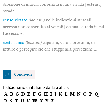
direzione di marcia consentita in una strada | estens.,
strada …
senso vietato
(loc.s.m.)
nelle indicazioni stradali,
accesso non consentito ai veicoli | estens., strada in cui
l'accesso è …
sesto senso
(loc.s.m.)
capacità, vera o presunta, di
intuire e percepire ciò che sfugge alla percezione …
Condividi
Il dizionario di italiano dalla a alla z
A
B
C
D
E
F
G
H
I
J
K
L
M
N
O
P
Q
R
S
T
U
V
W
X
Y
Z