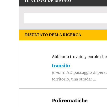
IL NUOVO DE MAURO
RISULTATO DELLA RICERCA
Abbiamo trovato 5 parole che 
transito
(s.m.)
1. AD passaggio di pers
territorio, una strada: …
Polirematiche