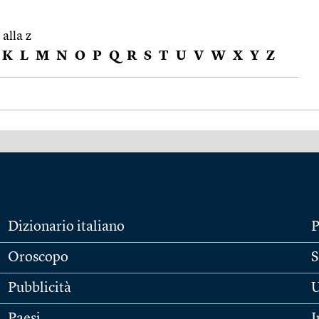
 alla z
K
L
M
N
O
P
Q
R
S
T
U
V
W
X
Y
Z
Dizionario italiano
P
Oroscopo
S
Pubblicità
U
Paesi
I