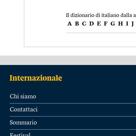
Il dizionario di italiano dalla a
A
B
C
D
E
F
G
H
I
J
Chi siamo
Contattaci
Sommario
Festival