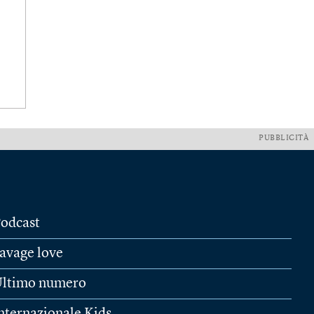
PUBBLICITÀ
odcast
avage love
ltimo numero
nternazionale Kids