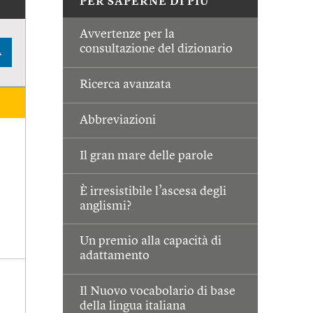
PER SAPERNE DI PIÙ
Avvertenze per la
consultazione del dizionario
A
Ricerca avanzata
Abbreviazioni
Il gran mare delle parole
È irresistibile l’ascesa degli
anglismi?
Un premio alla capacità di
adattamento
Il Nuovo vocabolario di base
della lingua italiana