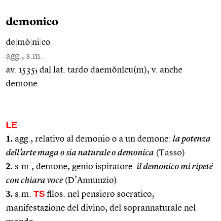
demonico
de
|
mò
|
ni
|
co
agg., s.m.
av. 1535; dal lat. tardo daemŏnĭcu(m), v. anche
demone.
LE
1.
agg., relativo al demonio o a un demone:
la potenza
dell’arte maga o sia naturale o demonica
(Tasso)
2.
s.m., demone, genio ispiratore:
il demonico mi ripeté
con chiara voce
(D’Annunzio)
3.
TS
s.m.
filos. nel pensiero socratico,
manifestazione del divino, del soprannaturale nel