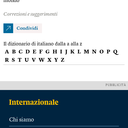
mondo
Correzioni e suggerimenti
Condividi
Il dizionario di italiano dalla a alla z
A
B
C
D
E
F
G
H
I
J
K
L
M
N
O
P
Q
R
S
T
U
V
W
X
Y
Z
PUBBLICITÀ
Chi siamo