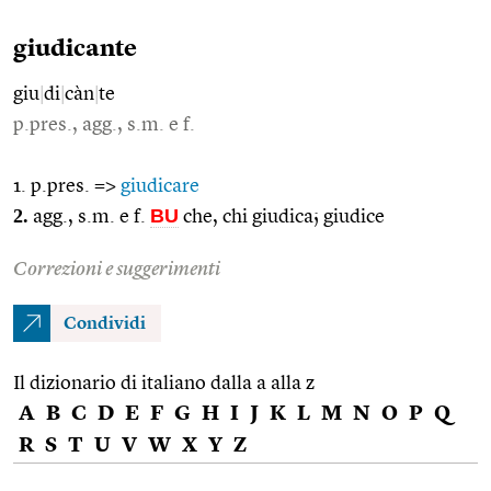
giudicante
giu
|
di
|
càn
|
te
p.pres., agg., s.m. e f.
1. p.pres. =>
giudicare
2.
BU
agg., s.m. e f.
che, chi giudica; giudice
Correzioni e suggerimenti
Condividi
Il dizionario di italiano dalla a alla z
A
B
C
D
E
F
G
H
I
J
K
L
M
N
O
P
Q
R
S
T
U
V
W
X
Y
Z