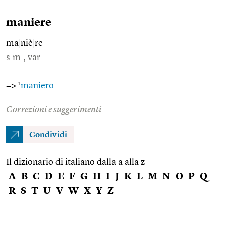
maniere
ma
|
niè
|
re
s.m., var.
1
=>
maniero
Correzioni e suggerimenti
Condividi
Il dizionario di italiano dalla a alla z
A
B
C
D
E
F
G
H
I
J
K
L
M
N
O
P
Q
R
S
T
U
V
W
X
Y
Z