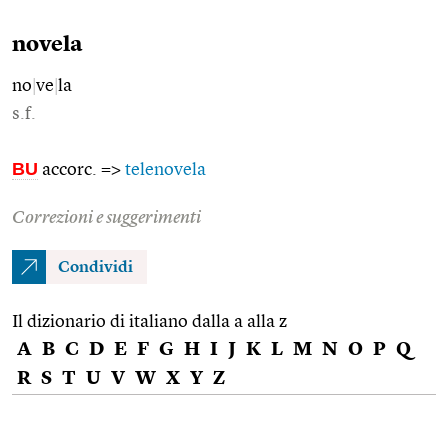
novela
no
|
ve
|
la
s.f.
BU
accorc. =>
telenovela
Correzioni e suggerimenti
Condividi
Il dizionario di italiano dalla a alla z
A
B
C
D
E
F
G
H
I
J
K
L
M
N
O
P
Q
R
S
T
U
V
W
X
Y
Z