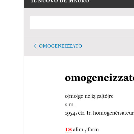
IL NUOVO DE MAURO
OMOGENEIZZATO
omogeneizzat
o
|
mo
|
ge
|
ne
|
iẓ
|
ẓa
|
tó
|
re
s.m.
1954; cfr. fr. homogénéisateur
TS
alim., farm.