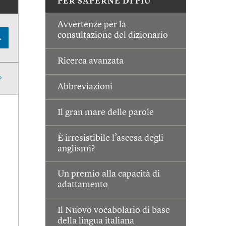
PER SAPERNE DI PIÙ
Avvertenze per la
consultazione del dizionario
A
Ricerca avanzata
Abbreviazioni
Il gran mare delle parole
È irresistibile l’ascesa degli
anglismi?
Un premio alla capacità di
adattamento
Il Nuovo vocabolario di base
della lingua italiana