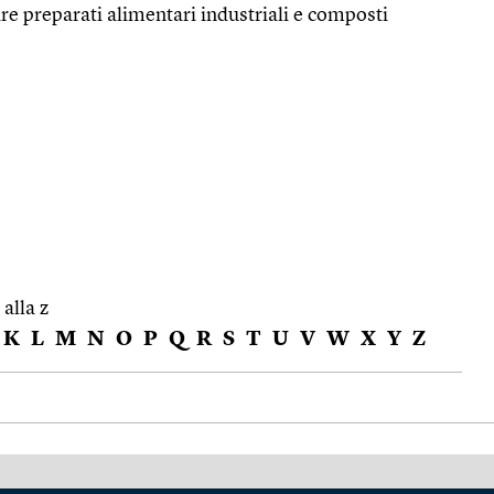
e preparati alimentari industriali e composti
 alla z
K
L
M
N
O
P
Q
R
S
T
U
V
W
X
Y
Z