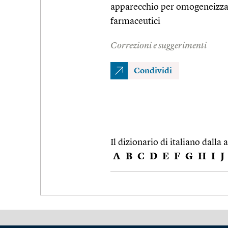
apparecchio per omogeneizzar
farmaceutici
Correzioni e suggerimenti
Condividi
Il dizionario di italiano dalla a
A
B
C
D
E
F
G
H
I
J