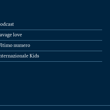
odcast
avage love
ltimo numero
nternazionale Kids