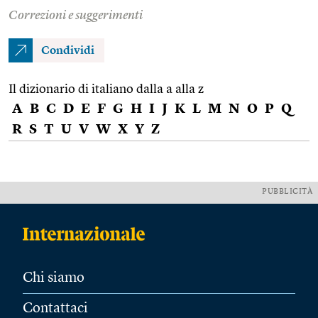
Correzioni e suggerimenti
Condividi
Il dizionario di italiano dalla a alla z
A
B
C
D
E
F
G
H
I
J
K
L
M
N
O
P
Q
R
S
T
U
V
W
X
Y
Z
PUBBLICITÀ
Chi siamo
Contattaci