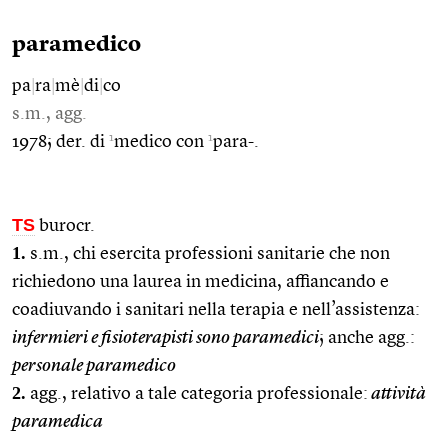
paramedico
pa
|
ra
|
mè
|
di
|
co
s.m., agg.
1
1
1978; der. di
medico con
para-.
TS
burocr.
1.
s.m., chi esercita professioni sanitarie che non
richiedono una laurea in medicina, affiancando e
coadiuvando i sanitari nella terapia e nell’assistenza:
infermieri e fisioterapisti sono paramedici
; anche agg.:
personale paramedico
2.
agg., relativo a tale categoria professionale:
attività
paramedica