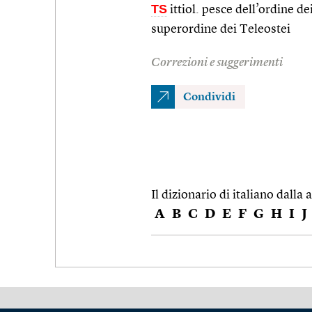
TS
ittiol. pesce dell’ordine d
superordine dei Teleostei
Correzioni e suggerimenti
Condividi
Il dizionario di italiano dalla a
A
B
C
D
E
F
G
H
I
J