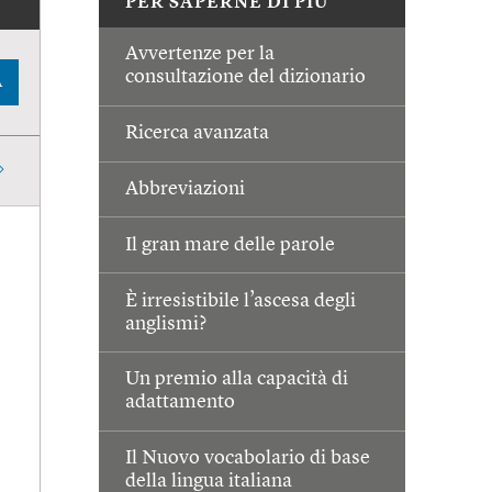
PER SAPERNE DI PIÙ
Avvertenze per la
consultazione del dizionario
A
Ricerca avanzata
Abbreviazioni
Il gran mare delle parole
È irresistibile l’ascesa degli
anglismi?
Un premio alla capacità di
adattamento
Il Nuovo vocabolario di base
della lingua italiana