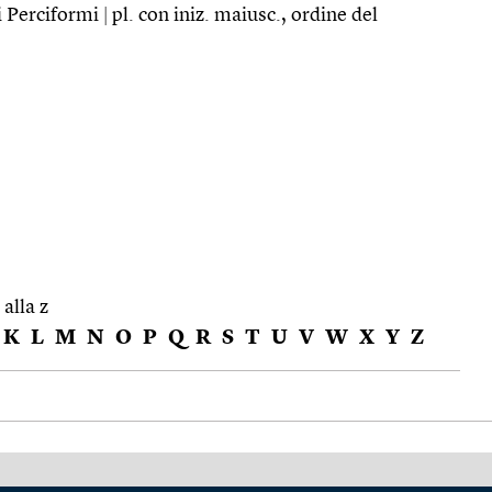
ei Perciformi
|
pl. con iniz. maiusc., ordine del
 alla z
K
L
M
N
O
P
Q
R
S
T
U
V
W
X
Y
Z