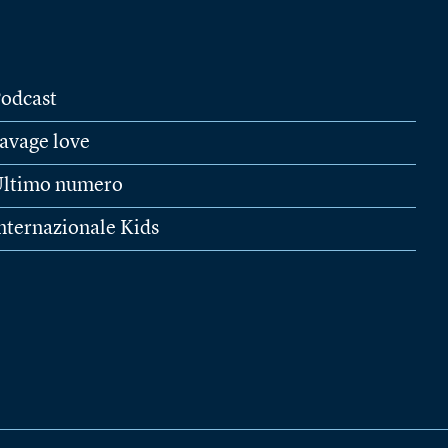
odcast
avage love
ltimo numero
nternazionale Kids