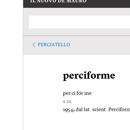
IL NUOVO DE MAURO
PERCIATELLO
perciforme
per
|
ci
|
fór
|
me
s.m.
1954; dal lat. scient. Percifor