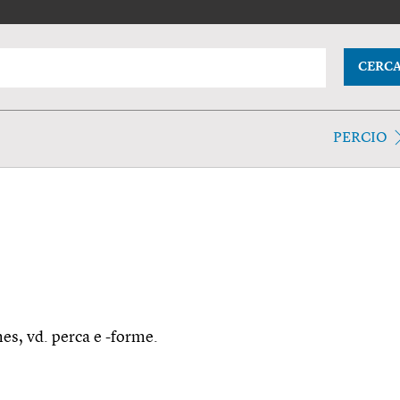
CERC
PERCIO
mes, vd. perca e -forme.