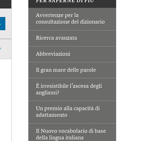
PER SAPERNE DI PIÙ
Avvertenze per la
consultazione del dizionario
A
Ricerca avanzata
Abbreviazioni
Il gran mare delle parole
È irresistibile l’ascesa degli
anglismi?
Un premio alla capacità di
adattamento
Il Nuovo vocabolario di base
della lingua italiana