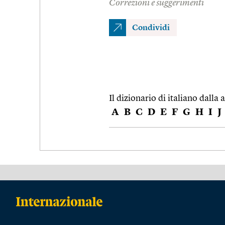
Correzioni e suggerimenti
Condividi
Il dizionario di italiano dalla a
A
B
C
D
E
F
G
H
I
J