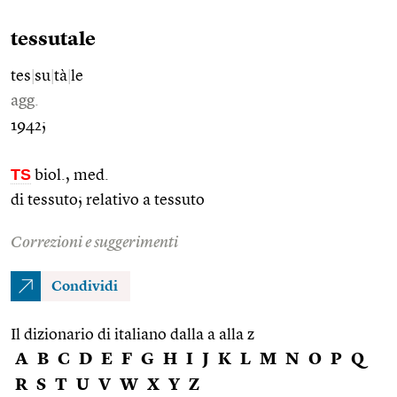
tessutale
tes
|
su
|
tà
|
le
agg.
1942;
TS
biol., med.
di tessuto; relativo a tessuto
Correzioni e suggerimenti
Condividi
Il dizionario di italiano dalla a alla z
A
B
C
D
E
F
G
H
I
J
K
L
M
N
O
P
Q
R
S
T
U
V
W
X
Y
Z