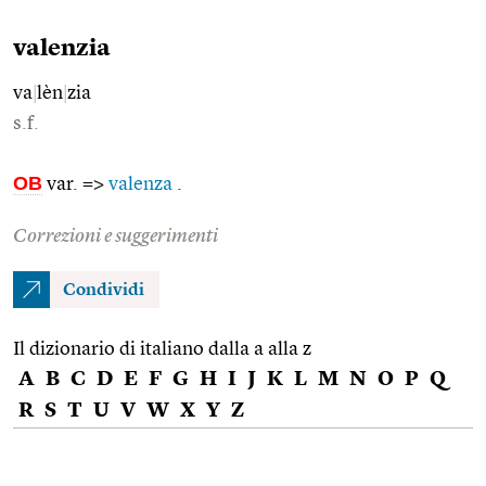
valenzia
va
|
lèn
|
zia
s.f.
OB
var. =>
valenza
.
Correzioni e suggerimenti
Condividi
Il dizionario di italiano dalla a alla z
A
B
C
D
E
F
G
H
I
J
K
L
M
N
O
P
Q
R
S
T
U
V
W
X
Y
Z