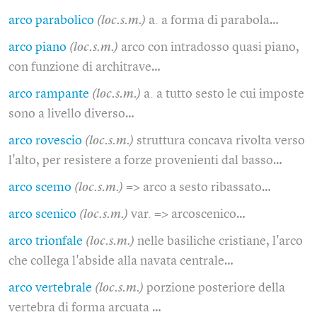
arco parabolico
(loc.s.m.)
a. a forma di parabola…
arco piano
(loc.s.m.)
arco con intradosso quasi piano,
con funzione di architrave…
arco rampante
(loc.s.m.)
a. a tutto sesto le cui imposte
sono a livello diverso…
arco rovescio
(loc.s.m.)
struttura concava rivolta verso
l'alto, per resistere a forze provenienti dal basso…
arco scemo
(loc.s.m.)
=> arco a sesto ribassato…
arco scenico
(loc.s.m.)
var. => arcoscenico…
arco trionfale
(loc.s.m.)
nelle basiliche cristiane, l'arco
che collega l'abside alla navata centrale…
arco vertebrale
(loc.s.m.)
porzione posteriore della
vertebra di forma arcuata …