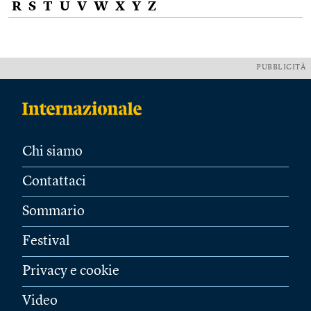
R
S
T
U
V
W
X
Y
Z
PUBBLICITÀ
Chi siamo
Contattaci
Sommario
Festival
Privacy e cookie
Video