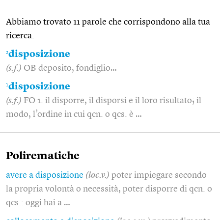
Abbiamo trovato 11 parole che corrispondono alla tua
ricerca.
2
disposizione
(s.f.)
OB deposito, fondiglio…
1
disposizione
(s.f.)
FO 1. il disporre, il disporsi e il loro risultato; il
modo, l’ordine in cui qcn. o qcs. è …
Polirematiche
avere a disposizione
(loc.v.)
poter impiegare secondo
la propria volontà o necessità, poter disporre di qcn. o
qcs.: oggi hai a …