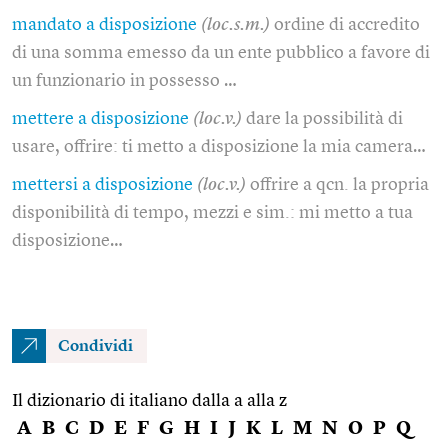
mandato a disposizione
(loc.s.m.)
ordine di accredito
di una somma emesso da un ente pubblico a favore di
un funzionario in possesso …
mettere a disposizione
(loc.v.)
dare la possibilità di
usare, offrire: ti metto a disposizione la mia camera…
mettersi a disposizione
(loc.v.)
offrire a qcn. la propria
disponibilità di tempo, mezzi e sim.: mi metto a tua
disposizione…
Condividi
Il dizionario di italiano dalla a alla z
A
B
C
D
E
F
G
H
I
J
K
L
M
N
O
P
Q