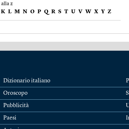
 alla z
K
L
M
N
O
P
Q
R
S
T
U
V
W
X
Y
Z
Dizionario italiano
P
Oroscopo
S
Pubblicità
U
Paesi
I