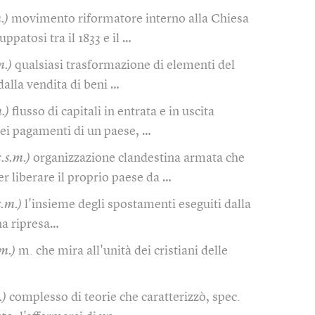
.)
movimento riformatore interno alla Chiesa
ppatosi tra il 1833 e il …
m.)
qualsiasi trasformazione di elementi del
dalla vendita di beni …
.)
flusso di capitali in entrata e in uscita
dei pagamenti di un paese, …
c.s.m.)
organizzazione clandestina armata che
er liberare il proprio paese da …
s.m.)
l'insieme degli spostamenti eseguiti dalla
na ripresa…
.m.)
m. che mira all'unità dei cristiani delle
.)
complesso di teorie che caratterizzò, spec.