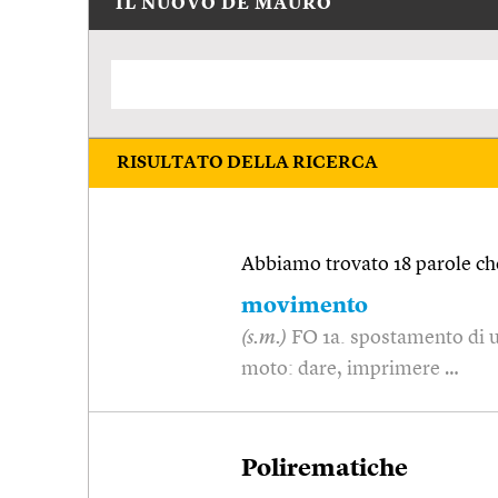
IL NUOVO DE MAURO
RISULTATO DELLA RICERCA
Abbiamo trovato 18 parole che
movimento
(s.m.)
FO 1a. spostamento di un
moto: dare, imprimere …
Polirematiche