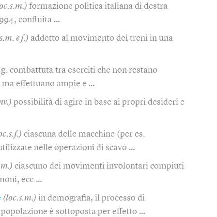
loc.s.m.)
formazione politica italiana di destra
1994, confluita …
s.m. e f.)
addetto al movimento dei treni in una
g. combattuta tra eserciti che non restano
e, ma effettuano ampie e …
nv.)
possibilità di agire in base ai propri desideri e
oc.s.f.)
ciascuna delle macchine (per es.
utilizzate nelle operazioni di scavo …
.m.)
ciascuno dei movimenti involontari compiuti
lmoni, ecc.…
e
(loc.s.m.)
in demografia, il processo di
popolazione è sottoposta per effetto …