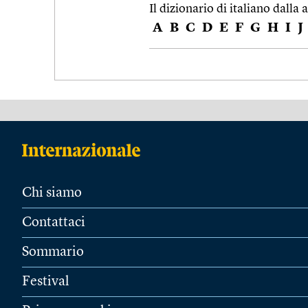
Il dizionario di italiano dalla a
A
B
C
D
E
F
G
H
I
J
Chi siamo
Contattaci
Sommario
Festival