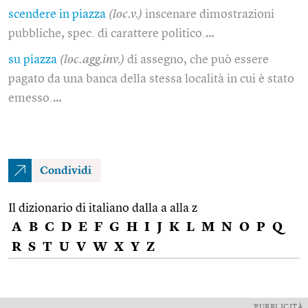
scendere in piazza
(loc.v.)
inscenare dimostrazioni
pubbliche, spec. di carattere politico.…
su piazza
(loc.agg.inv.)
di assegno, che può essere
pagato da una banca della stessa località in cui è stato
emesso.…
Condividi
Il dizionario di italiano dalla a alla z
A
B
C
D
E
F
G
H
I
J
K
L
M
N
O
P
Q
R
S
T
U
V
W
X
Y
Z
PUBBLICITÀ