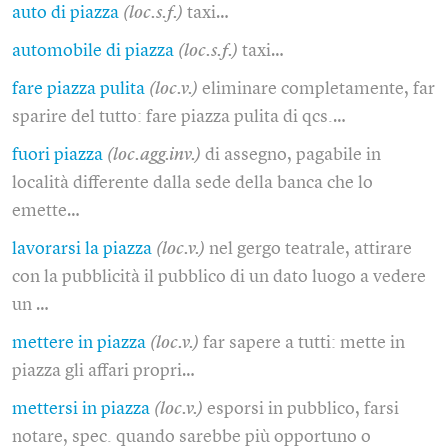
auto di piazza
(loc.s.f.)
taxi…
automobile di piazza
(loc.s.f.)
taxi…
fare piazza pulita
(loc.v.)
eliminare completamente, far
sparire del tutto: fare piazza pulita di qcs.…
fuori piazza
(loc.agg.inv.)
di assegno, pagabile in
località differente dalla sede della banca che lo
emette…
lavorarsi la piazza
(loc.v.)
nel gergo teatrale, attirare
con la pubblicità il pubblico di un dato luogo a vedere
un …
mettere in piazza
(loc.v.)
far sapere a tutti: mette in
piazza gli affari propri…
mettersi in piazza
(loc.v.)
esporsi in pubblico, farsi
notare, spec. quando sarebbe più opportuno o