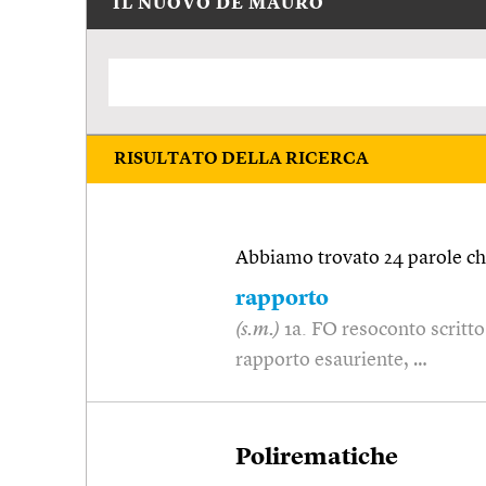
IL NUOVO DE MAURO
RISULTATO DELLA RICERCA
Abbiamo trovato 24 parole che
rapporto
(s.m.)
1a. FO resoconto scritto 
rapporto esauriente, …
Polirematiche