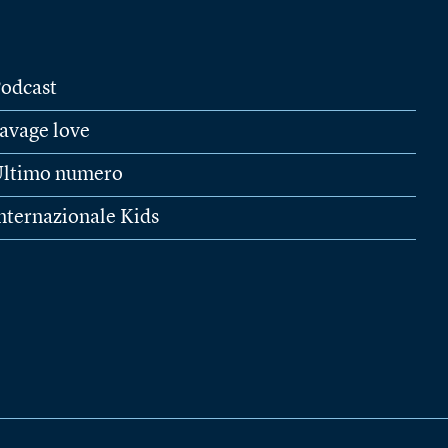
odcast
avage love
ltimo numero
nternazionale Kids