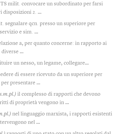
. TS milit. convocare un subordinato per farsi
ri disposizioni 2. …
it. segnalare qcn. presso un superiore per
servizio e sim. …
relazione a, per quanto concerne: in rapporto ai
e diverse …
tituire un nesso, un legame, collegare…
iedere di essere ricevuto da un superiore per
o per presentare …
s.m.pl.)
il complesso di rapporti che devono
iritti di proprietà vengono in …
m.pl.)
nel linguaggio marxista, i rapporti esistenti
intervengono nel …
l.)
rapporti di uno stato con un altro regolati dal