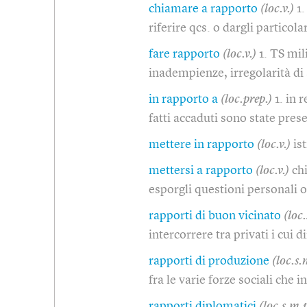
chiamare a rapporto
(loc.v.)
1
riferire qcs. o dargli particola
fare rapporto
(loc.v.)
1. TS mil
inadempienze, irregolarità di 
in rapporto a
(loc.prep.)
1. in 
fatti accaduti sono state pres
mettere in rapporto
(loc.v.)
is
mettersi a rapporto
(loc.v.)
ch
esporgli questioni personali 
rapporti di buon vicinato
(loc.
intercorrere tra privati i cui d
rapporti di produzione
(loc.s.
fra le varie forze sociali che 
rapporti diplomatici
(loc.s.m.p