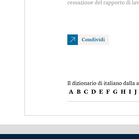
cessazione del rapporto di la
Condividi
Il dizionario di italiano dalla a
A
B
C
D
E
F
G
H
I
J