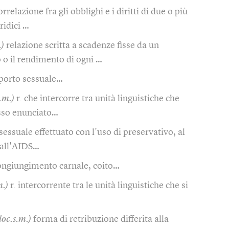
orrelazione fra gli obblighi e i diritti di due o più
ridici …
.)
relazione scritta a scadenze fisse da un
o il rendimento di ogni …
porto sessuale…
s.m.)
r. che intercorre tra unità linguistiche che
sso enunciato…
 sessuale effettuato con l'uso di preservativo, al
 dall'AIDS…
ongiungimento carnale, coito…
m.)
r. intercorrente tra le unità linguistiche che si
loc.s.m.)
forma di retribuzione differita alla