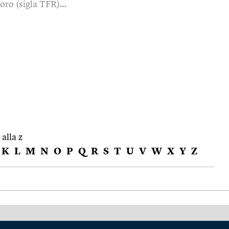
voro (sigla TFR)…
 alla z
K
L
M
N
O
P
Q
R
S
T
U
V
W
X
Y
Z