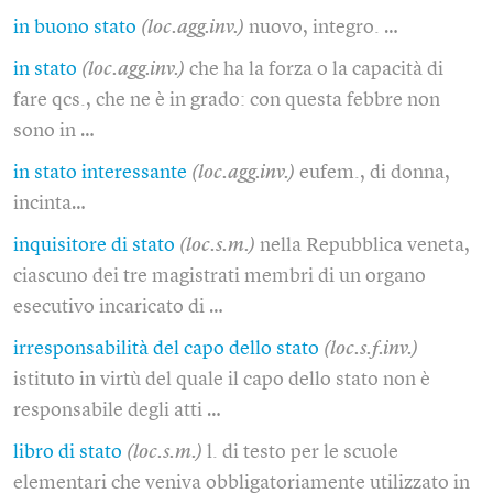
in buono stato
(loc.agg.inv.)
nuovo, integro. …
in stato
(loc.agg.inv.)
che ha la forza o la capacità di
fare qcs., che ne è in grado: con questa febbre non
sono in …
in stato interessante
(loc.agg.inv.)
eufem., di donna,
incinta…
inquisitore di stato
(loc.s.m.)
nella Repubblica veneta,
ciascuno dei tre magistrati membri di un organo
esecutivo incaricato di …
irresponsabilità del capo dello stato
(loc.s.f.inv.)
istituto in virtù del quale il capo dello stato non è
responsabile degli atti …
libro di stato
(loc.s.m.)
l. di testo per le scuole
elementari che veniva obbligatoriamente utilizzato in