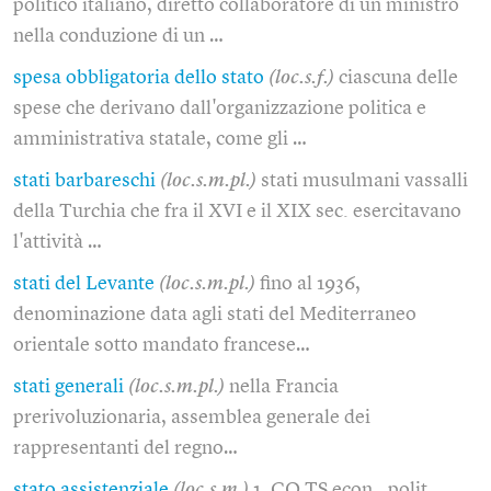
politico italiano, diretto collaboratore di un ministro
nella conduzione di un …
spesa obbligatoria dello stato
(loc.s.f.)
ciascuna delle
spese che derivano dall'organizzazione politica e
amministrativa statale, come gli …
stati barbareschi
(loc.s.m.pl.)
stati musulmani vassalli
della Turchia che fra il XVI e il XIX sec. esercitavano
l'attività …
stati del Levante
(loc.s.m.pl.)
fino al 1936,
denominazione data agli stati del Mediterraneo
orientale sotto mandato francese…
stati generali
(loc.s.m.pl.)
nella Francia
prerivoluzionaria, assemblea generale dei
rappresentanti del regno…
stato assistenziale
(loc.s.m.)
1. CO TS econ., polit.