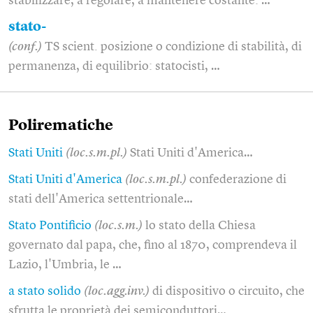
stabilizzare, a regolare, a mantenere costante: …
stato-
(conf.)
TS scient. posizione o condizione di stabilità, di
permanenza, di equilibrio: statocisti, …
Polirematiche
Stati Uniti
(loc.s.m.pl.)
Stati Uniti d'America…
Stati Uniti d'America
(loc.s.m.pl.)
confederazione di
stati dell'America settentrionale…
Stato Pontificio
(loc.s.m.)
lo stato della Chiesa
governato dal papa, che, fino al 1870, comprendeva il
Lazio, l'Umbria, le …
a stato solido
(loc.agg.inv.)
di dispositivo o circuito, che
sfrutta le proprietà dei semiconduttori…