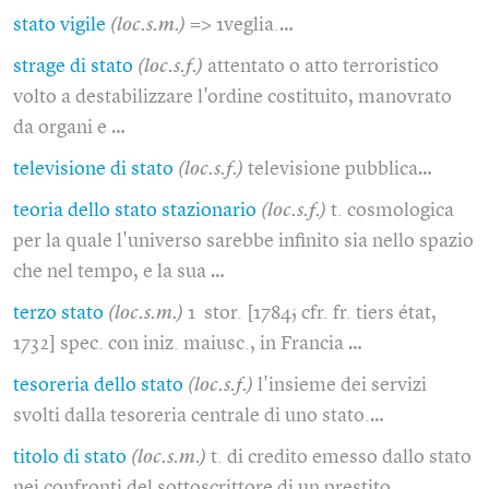
stato vigile
(loc.s.m.)
=> 1veglia.…
strage di stato
(loc.s.f.)
attentato o atto terroristico
volto a destabilizzare l'ordine costituito, manovrato
da organi e …
televisione di stato
(loc.s.f.)
televisione pubblica…
teoria dello stato stazionario
(loc.s.f.)
t. cosmologica
per la quale l'universo sarebbe infinito sia nello spazio
che nel tempo, e la sua …
terzo stato
(loc.s.m.)
1 stor. [1784; cfr. fr. tiers état,
1732] spec. con iniz. maiusc., in Francia …
tesoreria dello stato
(loc.s.f.)
l'insieme dei servizi
svolti dalla tesoreria centrale di uno stato.…
titolo di stato
(loc.s.m.)
t. di credito emesso dallo stato
nei confronti del sottoscrittore di un prestito