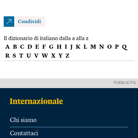
Condividi
Il dizionario di italiano dalla a alla z
A
B
C
D
E
F
G
H
I
J
K
L
M
N
O
P
Q
R
S
T
U
V
W
X
Y
Z
PUBBLICITÀ
Chi siamo
Contattaci