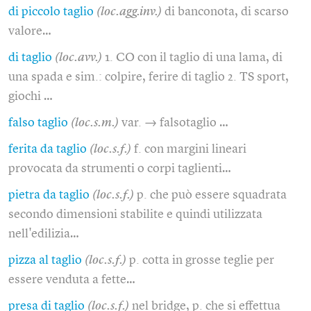
di piccolo taglio
(loc.agg.inv.)
di banconota, di scarso
valore…
di taglio
(loc.avv.)
1. CO con il taglio di una lama, di
una spada e sim.: colpire, ferire di taglio 2. TS sport,
giochi …
falso taglio
(loc.s.m.)
var. → falsotaglio …
ferita da taglio
(loc.s.f.)
f. con margini lineari
provocata da strumenti o corpi taglienti…
pietra da taglio
(loc.s.f.)
p. che può essere squadrata
secondo dimensioni stabilite e quindi utilizzata
nell'edilizia…
pizza al taglio
(loc.s.f.)
p. cotta in grosse teglie per
essere venduta a fette…
presa di taglio
(loc.s.f.)
nel bridge, p. che si effettua