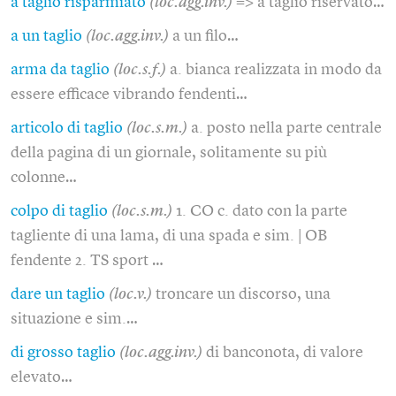
a taglio risparmiato
(loc.agg.inv.)
=> a taglio riservato…
a un taglio
(loc.agg.inv.)
a un filo…
arma da taglio
(loc.s.f.)
a. bianca realizzata in modo da
essere efficace vibrando fendenti…
articolo di taglio
(loc.s.m.)
a. posto nella parte centrale
della pagina di un giornale, solitamente su più
colonne…
colpo di taglio
(loc.s.m.)
1. CO c. dato con la parte
tagliente di una lama, di una spada e sim. | OB
fendente 2. TS sport …
dare un taglio
(loc.v.)
troncare un discorso, una
situazione e sim.…
di grosso taglio
(loc.agg.inv.)
di banconota, di valore
elevato…