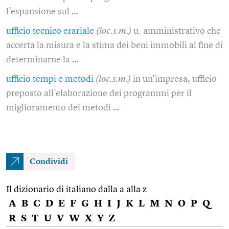
l'espansione sul …
ufficio tecnico erariale
(loc.s.m.)
u. amministrativo che
accerta la misura e la stima dei beni immobili al fine di
determinarne la …
ufficio tempi e metodi
(loc.s.m.)
in un'impresa, ufficio
preposto all'elaborazione dei programmi per il
miglioramento dei metodi …
Condividi
Il dizionario di italiano dalla a alla z
A
B
C
D
E
F
G
H
I
J
K
L
M
N
O
P
Q
R
S
T
U
V
W
X
Y
Z